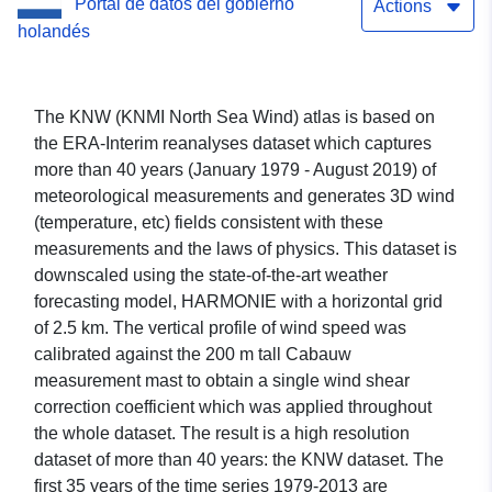
Portal de datos del gobierno
km grid location files
Actions
holandés
The KNW (KNMI North Sea Wind) atlas is based on
the ERA-Interim reanalyses dataset which captures
more than 40 years (January 1979 - August 2019) of
meteorological measurements and generates 3D wind
(temperature, etc) fields consistent with these
measurements and the laws of physics. This dataset is
downscaled using the state-of-the-art weather
forecasting model, HARMONIE with a horizontal grid
of 2.5 km. The vertical profile of wind speed was
calibrated against the 200 m tall Cabauw
measurement mast to obtain a single wind shear
correction coefficient which was applied throughout
the whole dataset. The result is a high resolution
dataset of more than 40 years: the KNW dataset. The
first 35 years of the time series 1979-2013 are