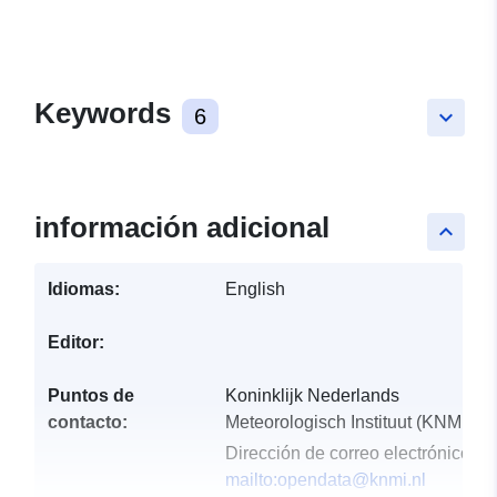
Keywords
6
keyboard_arrow_down
información adicional
keyboard_arrow_up
Idiomas:
English
Editor:
Puntos de
Koninklijk Nederlands
contacto:
Meteorologisch Instituut (KNMI)
Dirección de correo electrónico:
mailto:opendata@knmi.nl