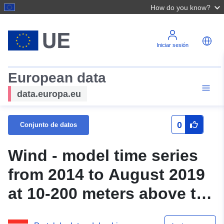
How do you know?
Iniciar sesión
European data
data.europa.eu
0
Conjunto de datos
Wind - model time series
from 2014 to August 2019
at 10-200 meters above the
North Sea in individual 2.5