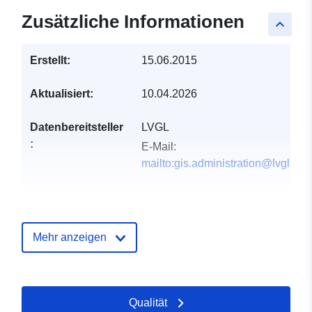
Zusätzliche Informationen
keyboard_arrow_up
Erstellt:
15.06.2015
Aktualisiert:
10.04.2026
Datenbereitsteller
LVGL
:
E-Mail:
mailto:gis.administration@lvgl.saa
Verzeichnis der
Zu data.europa.eu hinzugefügt:
Kataloge:
21 February 2026
Aktualisiert auf data.europa.eu:
Mehr anzeigen
25 July 2026
Gebiet:
Koordinaten:
[ [ 6.750446,
Qualität
49.315522 ], [ 6.753382,