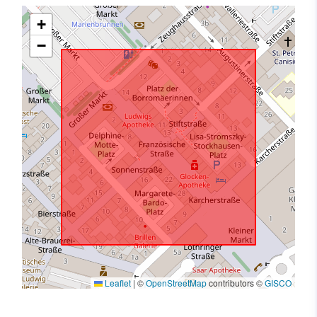
+
−
Leaflet
|
©
OpenStreetMap
contributors ©
GISCO