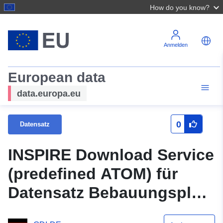
How do you know?
Anmelden
European data
data.europa.eu
0
Datensatz
INSPIRE Download Service
(predefined ATOM) für
Datensatz Bebauungsplan
"Franzoesische Strasse"