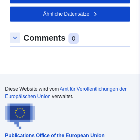
49.315522 ], [ 6.753382,
49.313592 ], [ 6.750446,
Ähnliche Datensätze
49.313592 ], [ 6.750446,
49.315522 ] ]
Comments
Typ:
Polygon
keyboard_arrow_down
0
uriRef:
http://data.europa.eu/88u/dataset
29c2-0001-94a7-e2a6e190261c
Diese Website wird vom
Amt für Veröffentlichungen der
Europäischen Union
verwaltet.
Publications Office of the European Union