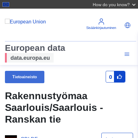
How do you know?
Sisäänkirjautuminen
European data
data.europa.eu
0
Tietoaineisto
Rakennustyömaa
Saarlouis/Saarlouis -
Ranskan tie