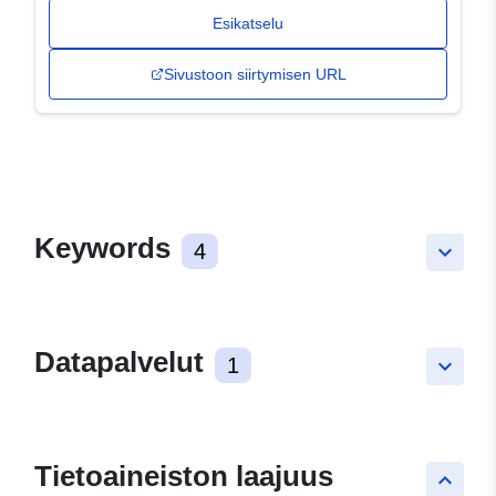
Esikatselu
Sivustoon siirtymisen URL
Keywords
4
keyboard_arrow_down
Datapalvelut
1
keyboard_arrow_down
Tietoaineiston laajuus
keyboard_arrow_up