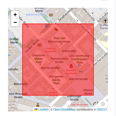
+
−
Leaflet
|
©
OpenStreetMap
contributors ©
GISCO