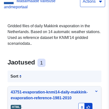
Madalmaade valitsuse
Actions
andmeportaal
Gridded files of daily Makkink evaporation in the
Netherlands. Based on 14 automatic weather stations.
Used as reference dataset for KNMI'14 gridded
scenariodata..
Jaotused
1
Sort
43751-evaporation-knmi14-daily-makkink-
evaporation-reference-1981-2010
-
HTML
0