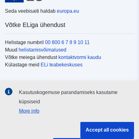
Seda veebisaiti haldab
europa.eu
Võtke ELiga ühendust
Helistage numbril
00 800 6 7 8 9 10 11
Muud
helistamisvõimalused
Võtke meiega ühendust
kontaktvormi kaudu
Külastage meid
ELi teabekeskuses
Sotsiaalmeedia
Kasutuskogemuse parandamiseks kasutame
Otsige ELi teavet
sotsiaalmeediakanalitest
küpsiseid
More info
ELi institutsioonid ja asutused
Accept all cookies