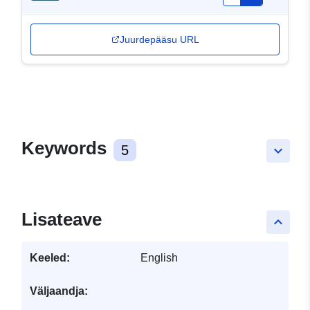
Juurdepääsu URL
Keywords
5
keyboard_arrow_down
Lisateave
keyboard_arrow_up
Keeled:
English
Väljaandja: