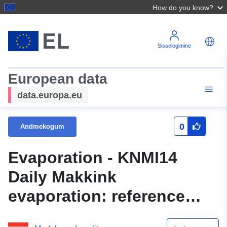
How do you know?
Sisselogimine
European data
data.europa.eu
0
Andmekogum
Evaporation - KNMI14
Daily Makkink
evaporation: reference
1981-2010