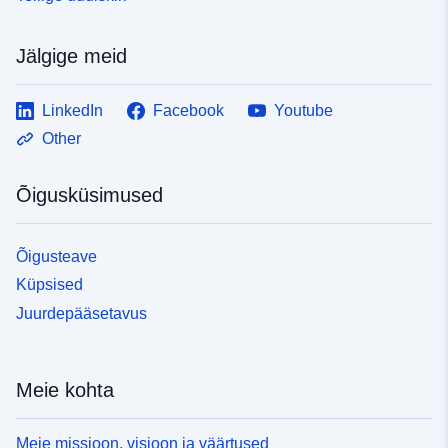
Jälgige meid
LinkedIn
Facebook
Youtube
Other
Õigusküsimused
Õigusteave
Küpsised
Juurdepääsetavus
Meie kohta
Meie missioon, visioon ja väärtused