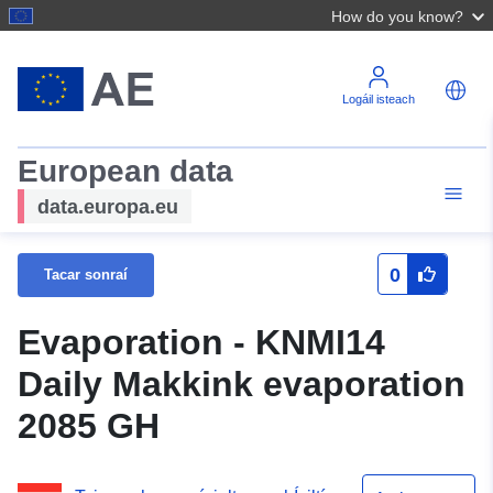
How do you know?
Logáil isteach
European data
data.europa.eu
0
Tacar sonraí
Evaporation - KNMI14
Daily Makkink evaporation
2085 GH