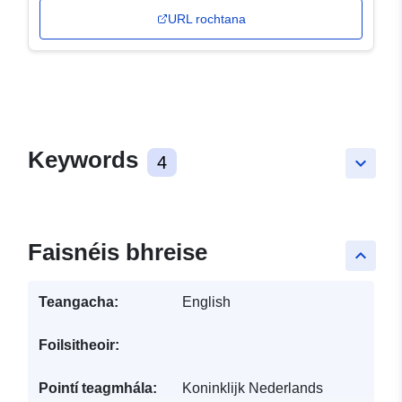
URL rochtana
Keywords
4
keyboard_arrow_down
Faisnéis bhreise
keyboard_arrow_up
Teangacha:
English
Foilsitheoir:
Pointí teagmhála:
Koninklijk Nederlands