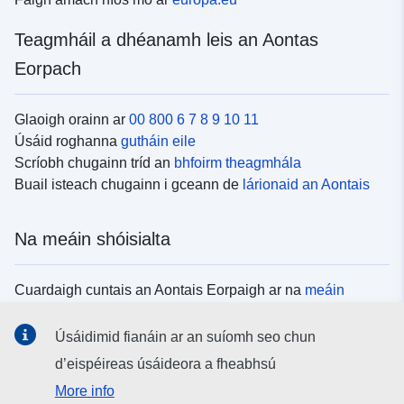
Teagmháil a dhéanamh leis an Aontas
Eorpach
Glaoigh orainn ar
00 800 6 7 8 9 10 11
Úsáid roghanna
gutháin eile
Scríobh chugainn tríd an
bhfoirm theagmhála
Buail isteach chugainn i gceann de
lárionaid an Aontais
Na meáin shóisialta
Cuardaigh cuntais an Aontais Eorpaigh ar na
meáin
shóisialta
Úsáidimid fianáin ar an suíomh seo chun
d’eispéireas úsáideora a fheabhsú
Institiúidí agus comhlachtaí an Aontais
More info