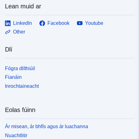
Lean muid ar
LinkedIn
Facebook
Youtube
Other
Dlí
Fógra dlíthiúil
Fianáin
Inrochtaineacht
Eolas fúinn
Ár misean, ár bhfís agus ár luachanna
Nuachtlitir