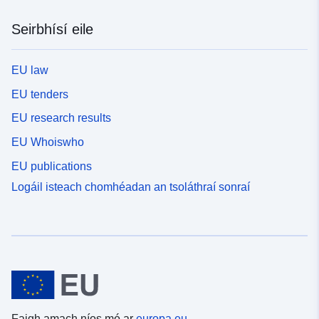
Seirbhísí eile
EU law
EU tenders
EU research results
EU Whoiswho
EU publications
Logáil isteach chomhéadan an tsoláthraí sonraí
Faigh amach níos mó ar
europa.eu