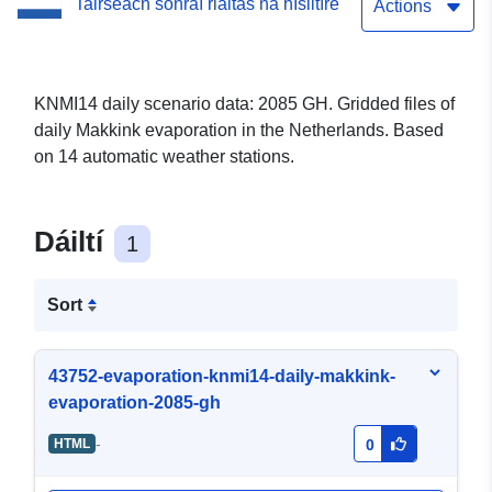
Tairseach sonraí rialtas na hÍsiltíre
Actions
KNMI14 daily scenario data: 2085 GH. Gridded files of
daily Makkink evaporation in the Netherlands. Based
on 14 automatic weather stations.
Dáiltí
1
Sort
43752-evaporation-knmi14-daily-makkink-
evaporation-2085-gh
-
HTML
0