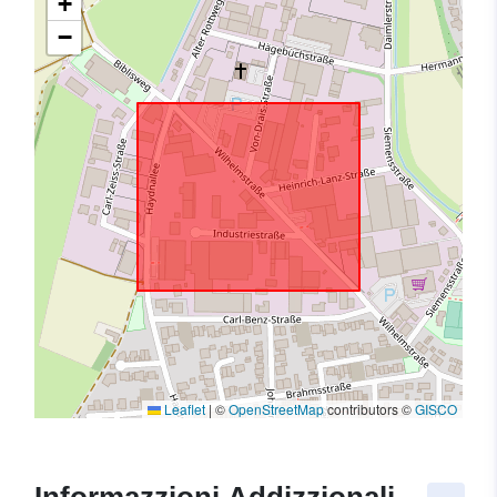
+
−
Leaflet
|
©
OpenStreetMap
contributors ©
GISCO