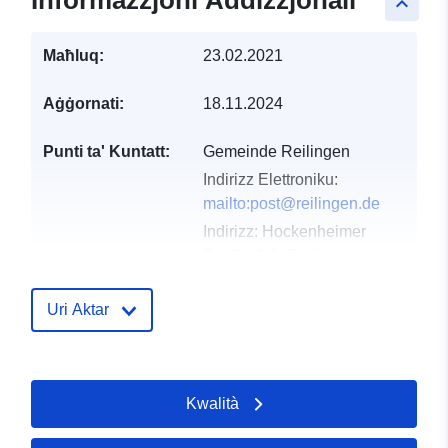
Informazzjoni Addizzjonali
keyboard_arrow_up
Maħluq:
23.02.2021
Aġġornati:
18.11.2024
Punti ta' Kuntatt:
Gemeinde Reilingen
Indirizz Elettroniku:
mailto:post@reilingen.de
Indirizz:
Hockenheimer
Straße 1-3, Reilingen,
68799, Deutschland
URL:
http://www.reilingen.de
Uri Aktar
Reġistru tal-
Miżjud ma’ data.europa.eu:
Katalgu:
21 February 2026
Kwalità
Aġġornat fuq data.europa.eu:
25 July 2026