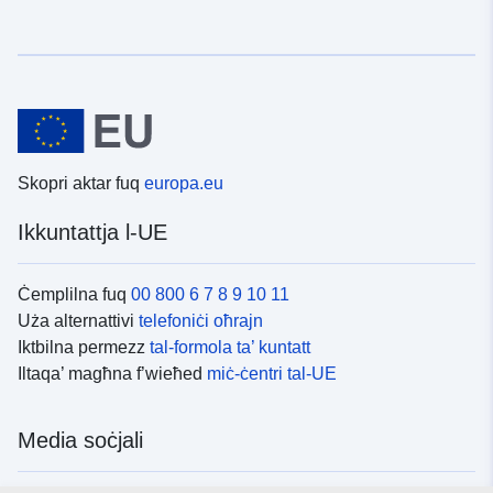
Skopri aktar fuq
europa.eu
Ikkuntattja l-UE
Ċemplilna fuq
00 800 6 7 8 9 10 11
Uża alternattivi
telefoniċi oħrajn
Iktbilna permezz
tal-formola ta’ kuntatt
Iltaqa’ magħna f’wieħed
miċ-ċentri tal-UE
Media soċjali