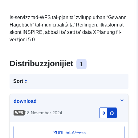
Is-servizz tad-WFS tal-pjan ta’ żvilupp urban “Gewann
Hägebüch” tal-muniċipalità ta’ Reilingen, ittrasformat
skont INSPIRE, abbażi ta’ sett ta’ data XPlanung fil-
verżjoni 5.0.
Distribuzzjonijiet
1
Sort
download
18 November 2024
WFS
0
URL tal-Aċċess