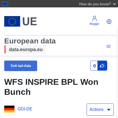
How do you know?
Illoggjar
European data
data.europa.eu
0
Sett tad-data
WFS INSPIRE BPL Won
Bunch
GDI-DE
Actions