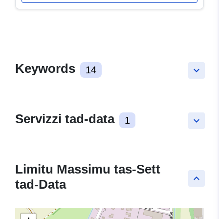
Keywords
14
keyboard_arrow_down
Servizzi tad-data
1
keyboard_arrow_down
Limitu Massimu tas-Sett
keyboard_arrow_up
tad-Data