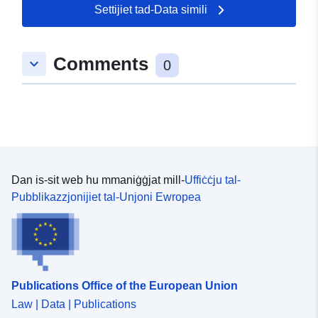
Settijiet tad-Data simili
Spazjali:
Koordinati:
[ [ 8.5553004,
49.2983499 ], [ 8.5595971,
Comments
keyboard_arrow_down
49.2983499 ], [ 8.5595971,
0
49.2959854 ], [ 8.5553004,
49.2959854 ], [ 8.5553004,
49.2983499 ] ]
Tip:
Polygon
Jikkonforma ma':
Riżorsa:
Dan is-sit web hu mmaniġġjat mill-
Uffiċċju tal-
http://data.europa.eu/eli/reg/2009/
Pubblikazzjonijiet tal-Unjoni Ewropea
uriRef:
http://data.europa.eu/88u/dataset/
86d2-4f25-a383-b31f7574df65
Publications Office of the European Union
Law | Data | Publications