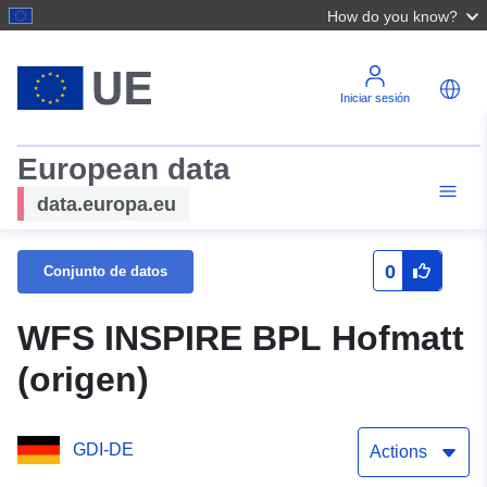
How do you know?
Iniciar sesión
European data
data.europa.eu
0
Conjunto de datos
WFS INSPIRE BPL Hofmatt
(origen)
GDI-DE
Actions