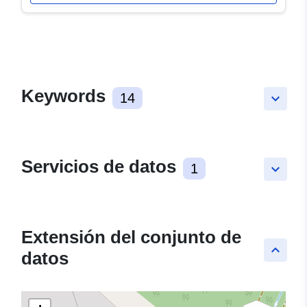
Keywords
14
keyboard_arrow_down
Servicios de datos
1
keyboard_arrow_down
Extensión del conjunto de
keyboard_arrow_up
datos