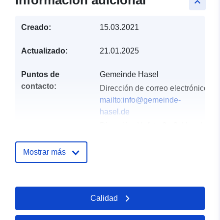
información adicional
keyboard_arrow_up
Creado:
15.03.2021
Actualizado:
21.01.2025
Puntos de
Gemeinde Hasel
contacto:
Dirección de correo electrónico:
mailto:info@gemeinde-
hasel.de
Dirección:
Hofstraße 2, Hasel,
79686, Deutschland
URL:
http://www.gemeinde-
Mostrar más
hasel.de
Registro del
Añadido a data.europa.eu:
21
Calidad
catálogo:
February 2026
Actualizado en data.europa.eu: