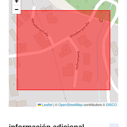
+
−
Leaflet
|
©
OpenStreetMap
contributors ©
GISCO