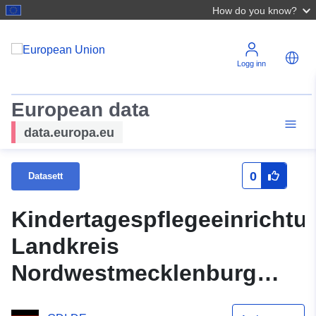
How do you know?
Logg inn
European data
data.europa.eu
0
Datasett
Kindertagespflegeeinrichtu
Landkreis
Nordwestmecklenburg
(WMS)