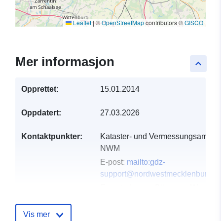
Leaflet
|
©
OpenStreetMap
contributors ©
GISCO
Mer informasjon
keyboard_arrow_up
Opprettet:
15.01.2014
Oppdatert:
27.03.2026
Kontaktpunkter:
Kataster- und Vermessungsamt L
NWM
E-post:
mailto:gdz-
support@nordwestmecklenburg.d
E-postadresse:
Börzower Weg 3,
Grevesmühlen, 23936,
Deutschland
Vis mer