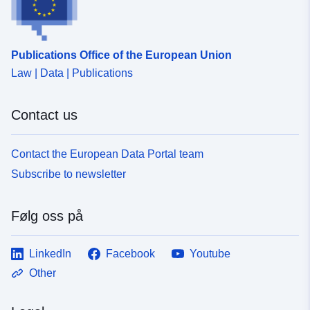
Opphav:
Der Datenbestand wurde
auf Basis der Unterlagen
des kreislichen
Publications Office of the European Union
Jugendamtes...
Law | Data | Publications
Identifikatorer:
https://www.geodaten-
Contact us
mv.de/geomis/id/43c7df53-
5eb4-458c-9839-
e5124adb442f
Contact the European Data Portal team
Subscribe to newsletter
uriRef:
http://data.europa.eu/88u/dataset/
5eb4-458c-9839-e5124adb442f
Følg oss på
Påløpningsperiod
unknown
isitet:
LinkedIn
Facebook
Youtube
Other