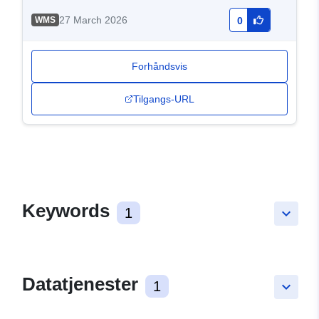
27 March 2026
WMS
0
Forhåndsvis
Tilgangs-URL
Keywords
1
keyboard_arrow_down
Datatjenester
1
keyboard_arrow_down