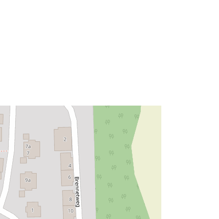
Avoti:
http://data.europa.eu/eli/reg/2009/97
6
http://data.europa.eu/88u/dataset/43
e7dd61-7a70-4d79-ad87-
c0aa1369e37b