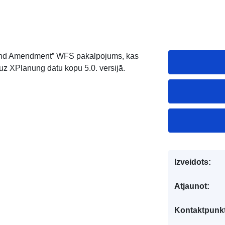
t 2nd Amendment” WFS pakalpojums, kas
z XPlanung datu kopu 5.0. versijā.
Izveidots:
Atjaunot:
Kontaktpunkt