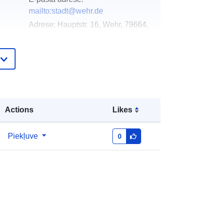
mailto:stadt@wehr.de
Adrese:
Hauptstr. 16, Wehr, 79664,
Deutschland
URL:
http://www.wehr.de
Pievienots data.europa.eu:
21 February
2026
Jaunākā informācija par Data.europa.eu:
Actions
Likes
25 July 2026
Piekļuve
0
Koordinātes:
[ [ 7.9100785,
ta:
47.5844776 ], [ 7.9117903,
47.5844776 ], [ 7.9117903,
47.5834165 ], [ 7.9100785,
47.5834165 ], [ 7.9100785,
47.5844776 ] ]
Tips:
Polygon