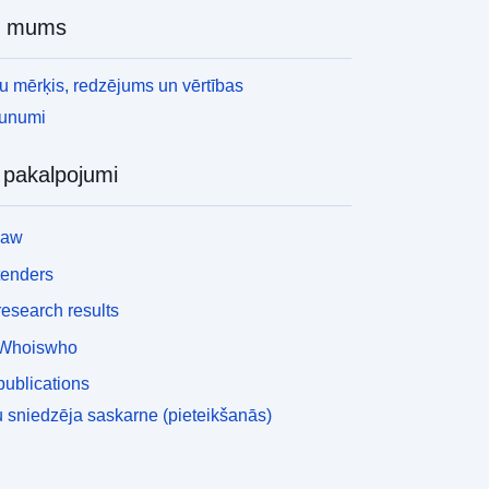
r mums
 mērķis, redzējums un vērtības
aunumi
i pakalpojumi
law
tenders
esearch results
Whoiswho
ublications
 sniedzēja saskarne (pieteikšanās)