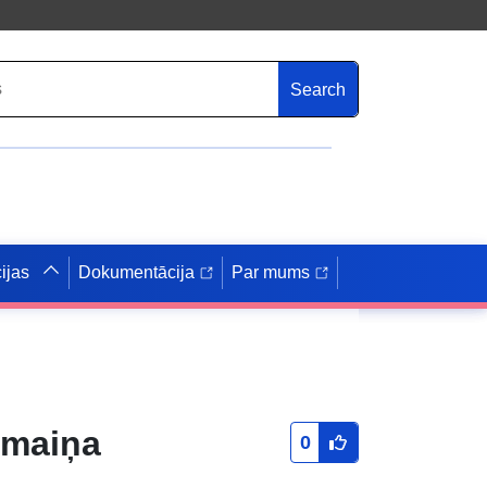
Search
ijas
Dokumentācija
Par mums
 maiņa
0