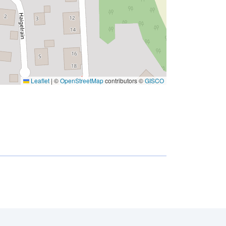
Leaflet
|
©
OpenStreetMap
contributors ©
GISCO