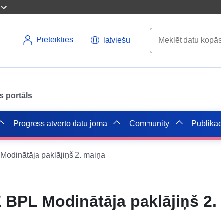
Pieteikties
latviešu
s portāls
Progress atvērto datu jomā
Community
Publikāc
dinātāja paklājiņš 2. maiņa
BPL Modinātāja paklājiņš 2.