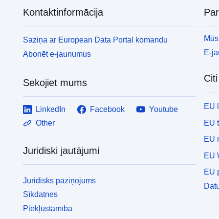
Kontaktinformācija
Pa
Mūsu
Saziņa ar European Data Portal komandu
E-j
Abonēt e-jaunumus
Cit
Sekojiet mums
EU 
LinkedIn
Facebook
Youtube
EU 
Other
EU r
Juridiski jautājumi
EU 
EU p
Juridisks paziņojums
Datu
Sīkdatnes
Piekļūstamība