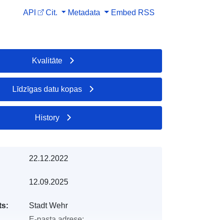
API
Cit.
Metadata
Embed
RSS
Kvalitāte
Līdzīgas datu kopas
History
22.12.2022
12.09.2025
s:
Stadt Wehr
E-pasta adrese: