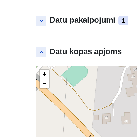
Datu pakalpojumi
keyboard_arrow_down
1
Datu kopas apjoms
keyboard_arrow_up
+
−