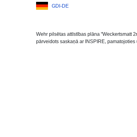
GDI-DE
Wehr pilsētas attīstības plāna “Weckertsmat
pārveidots saskaņā ar INSPIRE, pamatojoties u