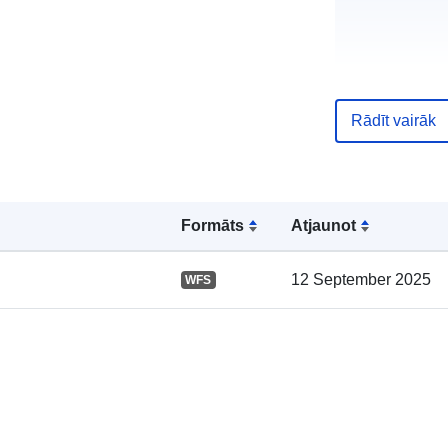
Rādīt vairāk
Kataloga
ieraksts:
Formāts
Atjaunot
12 September 2025
WFS
Ģeogrāfiskā
atrašanās vie