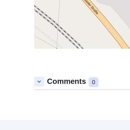
Comments
keyboard_arrow_down
0