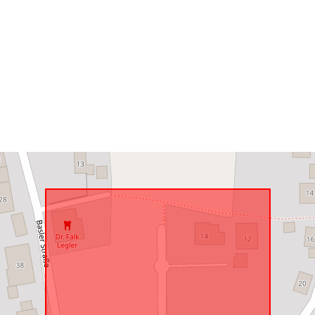
Atbilst:
uriRef: