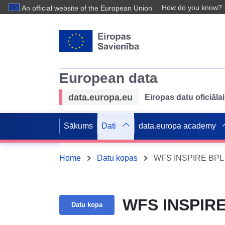
How do you know?
An official website of the European Union
European data
data.europa.eu
Eiropas datu oficiālai
Sākums
Dati
data.europa academy
Home
Datu kopas
WFS INSPIRE BPL Mo
WFS INSPIRE 
Datu kopa