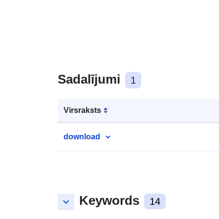
Sadalījumi
1
Virsraksts
download
Keywords
keyboard_arrow_down
14