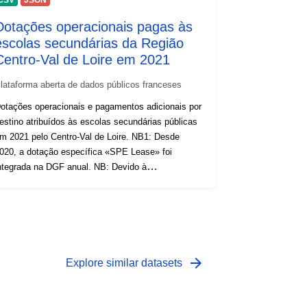
Dotações operacionais pagas às
escolas secundárias da Região
Centro-Val de Loire em 2021
lataforma aberta de dados públicos franceses
otações operacionais e pagamentos adicionais por
estino atribuídos às escolas secundárias públicas
m 2021 pelo Centro-Val de Loire. NB1: Desde
020, a dotação específica «SPE Lease» foi
tegrada na DGF anual. NB: Devido à
eorganização de estabelecimentos em
eterminados municípios em 2018, os nomes e os
ódigos RNE apresentados no ficheiro de 2017
odem ter sido alterados nos ficheiros de 2018 e
s adicionais: * [ações educativas em
scolas secundárias públicas financiadas em 2021]
arrow_forward
Explore similar datasets
https://data.centrevaldeloire.fr/explore/dataset/finan
ement-des-actions-educatives-lycees-publics-rcvl-
021/information/)