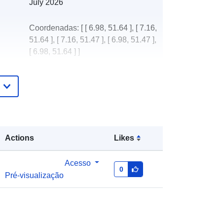
July 2026
Coordenadas:
[ [ 6.98, 51.64 ], [ 7.16,
51.64 ], [ 7.16, 51.47 ], [ 6.98, 51.47 ],
[ 6.98, 51.64 ] ]
Tipo:
Polygon
Stadt Gelsenkirchen
http://data.europa.eu/88u/dataset/43f
02018-f821-4365-98bf-
Actions
Likes
7dfa86c1b303
Acesso
0
Pré-visualização