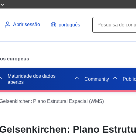
Abrir sessão
português
ados europeus
Maturidade dos dados
Community
Publi
abertos
Gelsenkirchen: Plano Estrutural Espacial (WMS)
Gelsenkirchen: Plano Estrutu