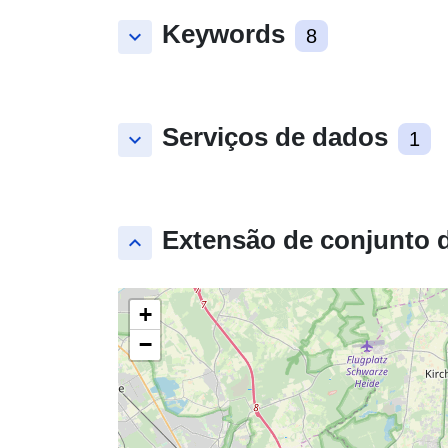
Keywords
keyboard_arrow_down
8
Serviços de dados
keyboard_arrow_down
1
Extensão de conjunto 
keyboard_arrow_up
+
−