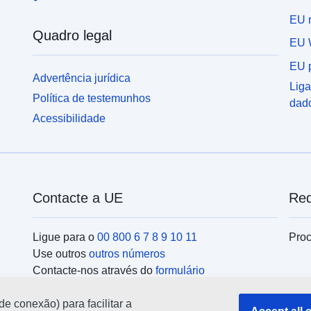
EU r
Quadro legal
EU 
EU p
Advertência jurídica
Liga
Política de testemunhos
dad
Acessibilidade
Contacte a UE
Red
Ligue para o
00 800 6 7 8 9 10 11
Proc
Use outros
outros números
Contacte-nos através do
formulário
Encontre-se connosco num dos
centros da UE
Ins
de conexão) para facilitar a