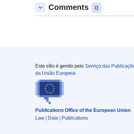
Comments
keyboard_arrow_down
0
Este sítio é gerido pelo
Serviço das Publicaçõ
da União Europeia
Publications Office of the European Union
Law | Data | Publications