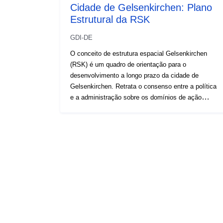
Cidade de Gelsenkirchen: Plano
Estrutural da RSK
GDI-DE
O conceito de estrutura espacial Gelsenkirchen
(RSK) é um quadro de orientação para o
desenvolvimento a longo prazo da cidade de
Gelsenkirchen. Retrata o consenso entre a política
e a administração sobre os domínios de ação
estratégicos e apresenta objetivos e medidas. A
RSK identifica desafios e tarefas para o futuro. Ele
avalia os planos e conceitos existentes, ilumina
novos aspectos, faz recomendações e, portanto,
pinta um quadro para um futuro atraente da cidade.
O plano estrutural da RSK mapeia espacialmente
os conceitos de desenvolvimento a partir das áreas
de estrutura urbana, vegetação e espaço aberto,
habitação e economia, bem como identidade