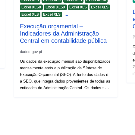
Excel XLSX
Excel XLSX
Excel XLS
Excel XLS
...
Excel XLS
Excel XLS
Execução orçamental –
Indicadores da Administração
P
Central em contabilidade pública
D
dados.gov.pt
d
e
Os dados da execução mensal são disponibilizados
2
mensalmente após a publicação da Síntese de
in
Execução Orçamental (SEO). A fonte dos dados é
r
a SEO, que integra dados provenientes de todas as
d
entidades da Administração Central. Os dados são
c
apresentados numa ótica consolidada e de
p
contabilidade pública, isto é, contemplam as
2019. Dado
receitas recebidas e as despesas acumuladas até
e
ao mês a que a SEO reporta. A despesa e a receita
(
excluem os fluxos relativos a operações financeiras
c
(ativos e passivos financeiros), bem como
2
operações extraorçamentais. Os dados abrangem