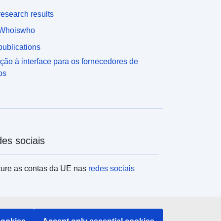
esearch results
Whoiswho
ublications
ção à interface para os fornecedores de
os
es sociais
ure as contas da UE nas
redes sociais
tituições e organismos da UE