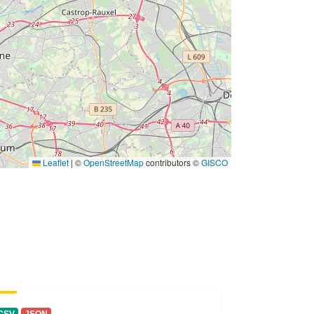
Leaflet
|
©
OpenStreetMap
contributors ©
GISCO
CSV
JSON