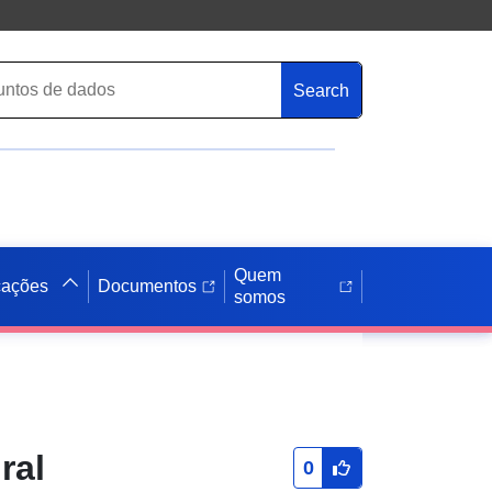
Search
Quem
cações
Documentos
somos
ral
0