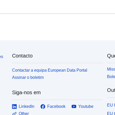
todas as entidades públicas integradas no perímetro
da Administração Central em cada ano.
Contacto
Qu
es
Miss
Contactar a equipa European Data Portal
Bole
Assinar o boletim
Out
Siga-nos em
EU 
LinkedIn
Facebook
Youtube
EU 
Other