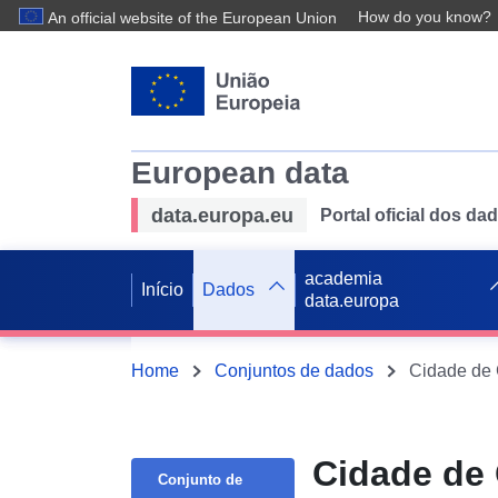
How do you know?
An official website of the European Union
European data
data.europa.eu
Portal oficial dos d
academia
Início
Dados
data.europa
Home
Conjuntos de dados
Cidade de 
Cidade de 
Conjunto de