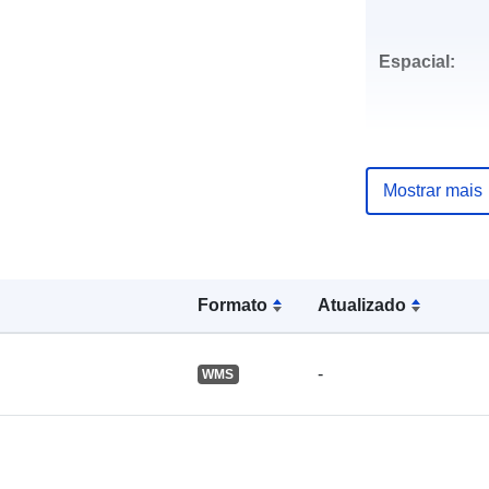
Espacial:
Mostrar mais
Origem:
uriRef:
Formato
Atualizado
-
WMS