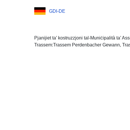
GDI-DE
Pjanijiet ta’ kostruzzjoni tal-Muniċipalità ta’ As
Trassem:Trassem Perdenbacher Gewann, Tr