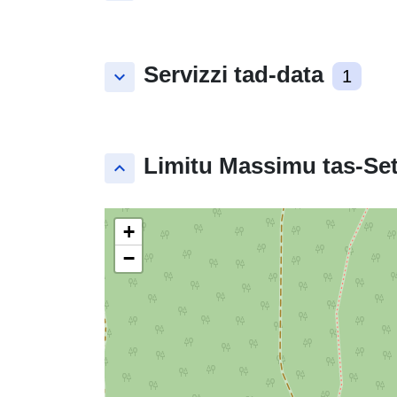
Servizzi tad-data
keyboard_arrow_down
1
Limitu Massimu tas-Set
keyboard_arrow_up
+
−