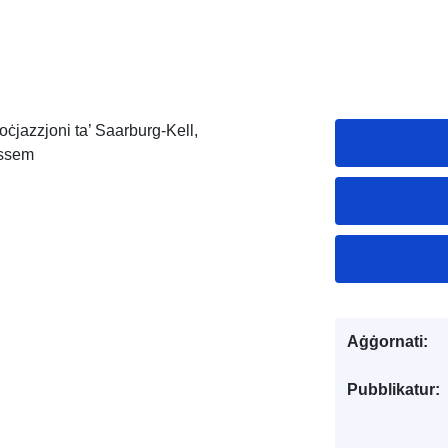
soċjazzjoni ta’ Saarburg-Kell,
assem
Aġġornati:
Pubblikatur: