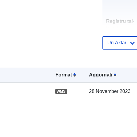
Reġistru tal-
Katalgu:
Uri Aktar
Spazjali:
Format
Aġġornati
28 November 2023
WMS
uriRef: