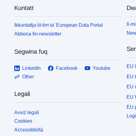
Kuntatt
Dw
Il-mi
Ikkuntattja lit-tim ta’ European Data Portal
News
Abbona fin-newsletter
Ser
Segwina fuq
EU 
LinkedIn
Facebook
Youtube
EU 
Other
EU r
Legali
EU 
EU p
Avviż legali
Logi
Cookies
Aċċessibbiltà