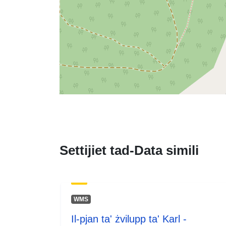
Settijiet tad-Data simili
WMS
Il-pjan ta' żvilupp ta' Karl -