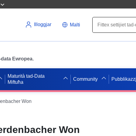
Illoggjar
Malti
ad-data Ewropea.
Maturità tad-Data
Community
Pubblikazzj
Miftuħa
denbacher Won
Perdenbacher Won