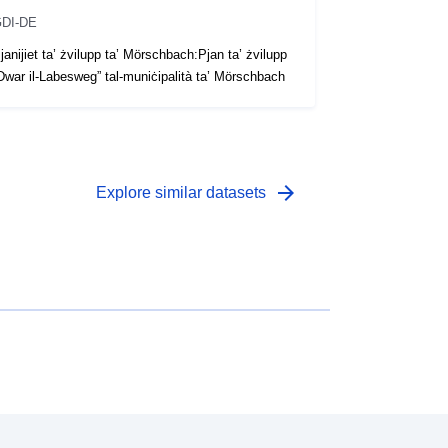
DI-DE
janijiet ta’ żvilupp ta’ Mörschbach:Pjan ta’ żvilupp
Dwar il-Labesweg” tal-muniċipalità ta’ Mörschbach
arrow_forward
Explore similar datasets