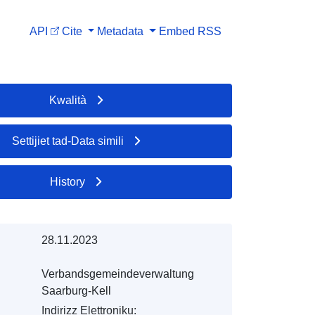
API
Cite
Metadata
Embed
RSS
Kwalità
Settijiet tad-Data simili
History
28.11.2023
Verbandsgemeindeverwaltung
Saarburg-Kell
Indirizz Elettroniku: