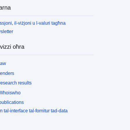
arna
ssjoni, il-viżjoni u l-valuri tagħna
letter
vizzi oħra
law
tenders
esearch results
Whoiswho
ublications
n tal-interface tal-fornitur tad-data