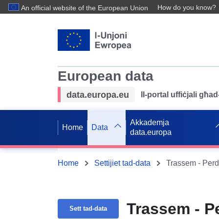
How do you know?
An official website of the European Union
European data
data.europa.eu
Il-portal uffiċjali għ
Akkademja
Home
Data
data.europa
Home
Settijiet tad-data
Trassem - Per
Trassem - 
Sett tad-data