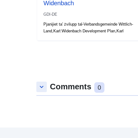
Widenbach
GDI-DE
Pjanijiet ta' żvilupp tal-Verbandsgemeinde Wittlich-
Land,Karl:Widenbach Development Plan,Karl
Comments
keyboard_arrow_down
0