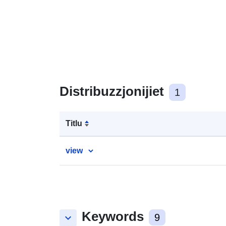
Distribuzzjonijiet
1
Titlu
view
Keywords
keyboard_arrow_down
9