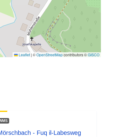
Leaflet
|
©
OpenStreetMap
contributors ©
GISCO
WMS
Mörschbach - Fuq il-Labesweg