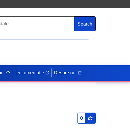
Search
ii
Documentație
Despre noi
0