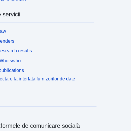
 servicii
law
tenders
esearch results
Whoiswho
ublications
ctare la interfața furnizorilor de date
tformele de comunicare socială