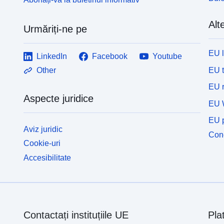
Alte
Urmăriți-ne pe
EU 
LinkedIn
Facebook
Youtube
EU 
Other
EU r
Aspecte juridice
EU 
EU p
Aviz juridic
Cone
Cookie-uri
Accesibilitate
Contactați instituțiile UE
Pla