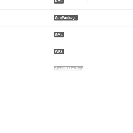
-
KML
-
GeoPackage
-
GML
-
WFS
-
ArcGIS Map Service