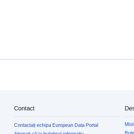
Contact
Des
Misi
Contactați echipa European Data Portal
Bule
Abonați-vă la buletinul informativ