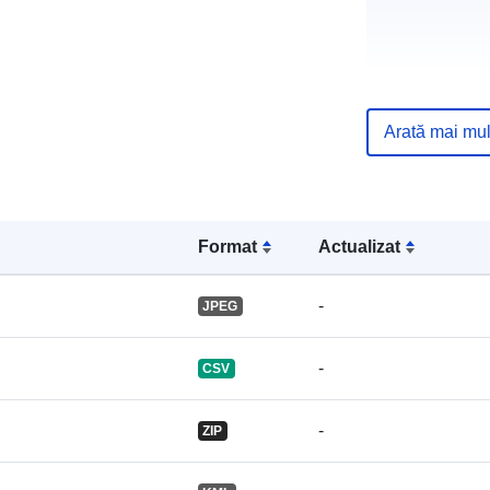
Arată mai mul
Registru cata
Format
Actualizat
uriRef:
-
JPEG
-
CSV
-
ZIP