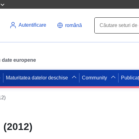
Autentificare
română
ru date europene
Maturitatea datelor deschise
Community
Publicaț
12)
 (2012)