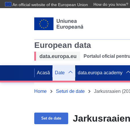
How do you know?
An official website of the European Union
European data
data.europa.eu
Portalul oficial pent
Acasă
Date
data.europa academy
Home
Seturi de date
Jarkusraaien (20
Jarkusraaien
Set de date