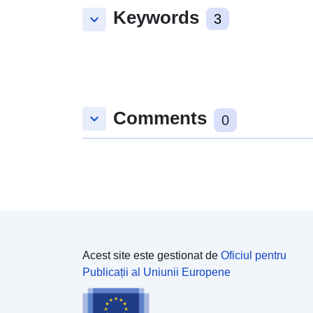
Keywords
keyboard_arrow_down
3
Comments
keyboard_arrow_down
0
Acest site este gestionat de
Oficiul pentru
Publicații al Uniunii Europene