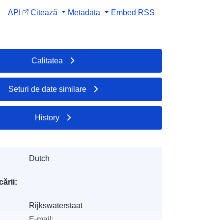
API
Citează
Metadata
Embed
RSS
Calitatea
Seturi de date similare
History
Dutch
ării:
Rijkswaterstaat
E-mail: