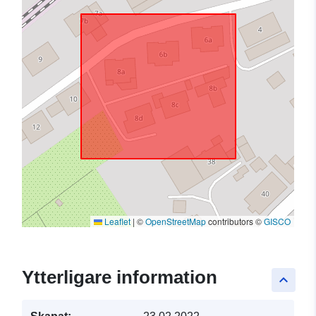
Leaflet
|
©
OpenStreetMap
contributors ©
GISCO
Ytterligare information
keyboard_arrow_up