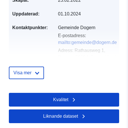
Skapat:
23.02.2022
Uppdaterad:
01.10.2024
Kontaktpunkter:
Gemeinde Dogern
E-postadress:
mailto:gemeinde@dogern.de
Adress:
Rathausweg 1,
Dogern, 79804, Deutschland
Webbadress:
http://www.dogern.de
Visa mer
Katalogregister:
Läggs till i data.europa.eu:
21
February 2026
Kvalitet
Uppdaterad på data.europa.eu:
25 July 2026
Liknande dataset
Spatial:
Koordinater:
[ [ 8.1721428,