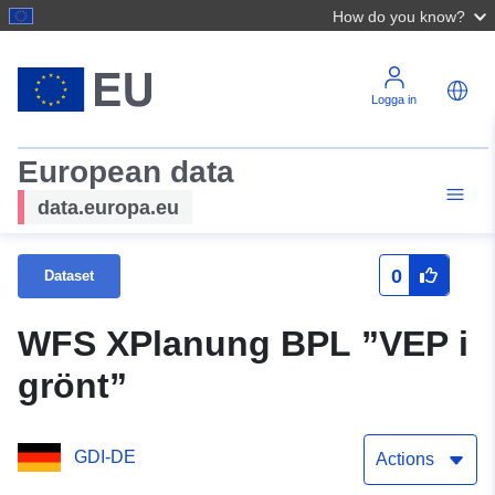
How do you know?
Logga in
European data
data.europa.eu
0
Dataset
WFS XPlanung BPL ”VEP i
grönt”
GDI-DE
Actions