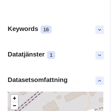
Keywords
16
keyboard_arrow_down
Datatjänster
1
keyboard_arrow_down
Datasetsomfattning
keyboard_arrow_up
+
−