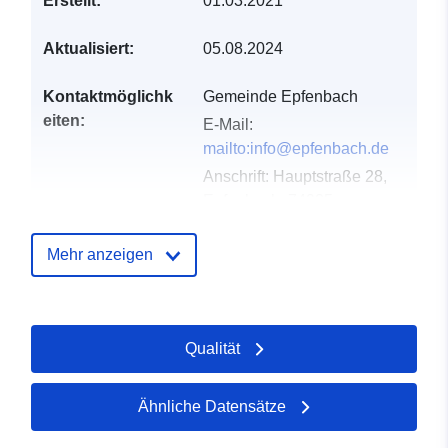
Erstellt:
01.03.2021
Aktualisiert:
05.08.2024
Kontaktmöglichk
Gemeinde Epfenbach
eiten:
E-Mail:
mailto:info@epfenbach.de
Anschrift:
Hauptstraße 28,
Epfenbach, 74925,
Deutschland
URL:
Mehr anzeigen
http://www.epfenbach.de
Verzeichnis der
Zu data.europa.eu hinzugefügt:
Qualität
Kataloge:
21 February 2026
Aktualisiert auf data.europa.eu:
25 July 2026
Ähnliche Datensätze