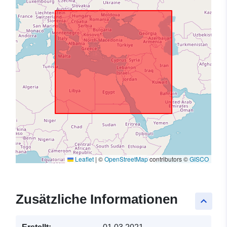
Leaflet
|
©
OpenStreetMap
contributors ©
GISCO
Zusätzliche Informationen
keyboard_arrow_up