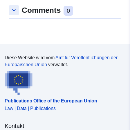
Gebiet:
Koordinaten:
[ [ 11.3, 48.1 ], [
Comments
keyboard_arrow_down
51.6, 48.1 ], [ 51.6, 19 ], [
0
11.3, 19 ], [ 11.3, 48.1 ] ]
Typ:
Polygon
Konform mit:
Ressource:
http://data.europa.eu/eli/reg/2009/
Diese Website wird vom
Amt für Veröffentlichungen der
uriRef:
http://data.europa.eu/88u/dataset/
Europäischen Union
verwaltet.
05e8-4768-b124-db08b3375611
Publications Office of the European Union
Law | Data | Publications
Kontakt