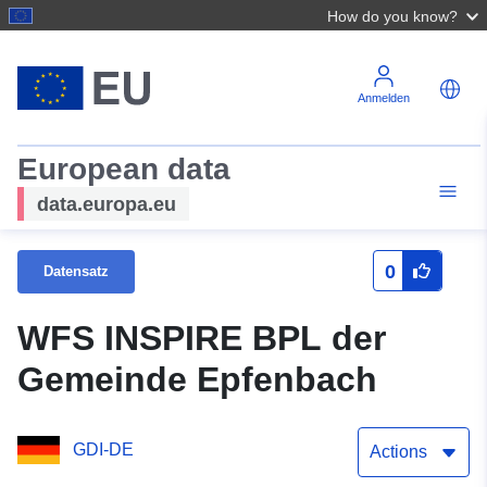
How do you know?
Anmelden
European data
data.europa.eu
0
Datensatz
WFS INSPIRE BPL der
Gemeinde Epfenbach
GDI-DE
Actions