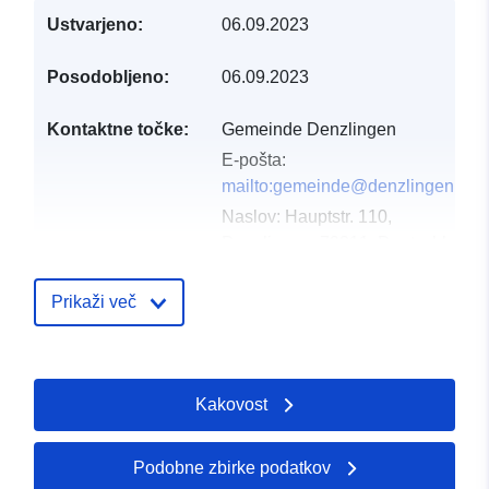
Ustvarjeno:
06.09.2023
Posodobljeno:
06.09.2023
Kontaktne točke:
Gemeinde Denzlingen
E-pošta:
mailto:gemeinde@denzlingen.de
Naslov:
Hauptstr. 110,
Denzlingen, 79211, Deutschland
Katalog:
http://www.denzlingen.de/
Prikaži več
Katalogski zapis:
Dodano v data.europa.eu:
21 Febr
2026
Kakovost
Posodobljeno na spletišču Data.e
25 July 2026
Podobne zbirke podatkov