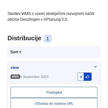
Storitev WMS z vsemi obstoječimi razvojnimi načrti
občine Denzlingen v XPlanung 5.0.
Distribucije
1
Sort
view
6 September 2023
WMS
0
Predogled
Dostop do naslova URL