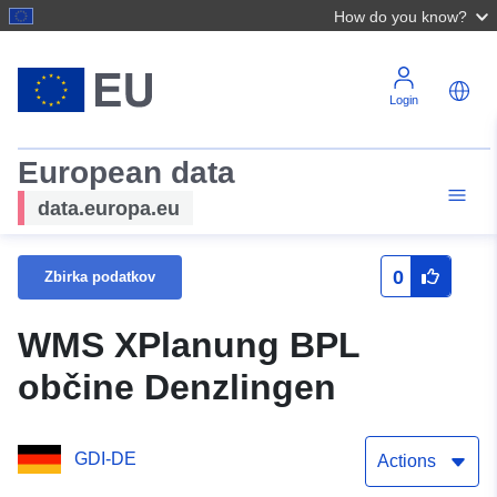
How do you know?
Login
European data
data.europa.eu
0
Zbirka podatkov
WMS XPlanung BPL
občine Denzlingen
GDI-DE
Actions