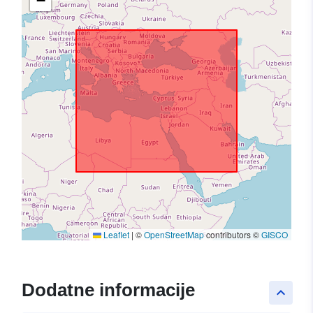
−
Leaflet
|
©
OpenStreetMap
contributors ©
GISCO
Dodatne informacije
keyboard_arrow_up