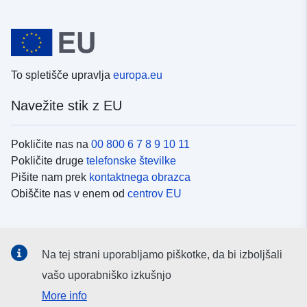
To spletišče upravlja
europa.eu
Navežite stik z EU
Pokličite nas na
00 800 6 7 8 9 10 11
Pokličite druge
telefonske številke
Pišite nam prek
kontaktnega obrazca
Obiščite nas v enem od
centrov EU
Družbeni mediji
Na tej strani uporabljamo piškotke, da bi izboljšali
Iskanje po
družbenih medijih EU
vašo uporabniško izkušnjo
More info