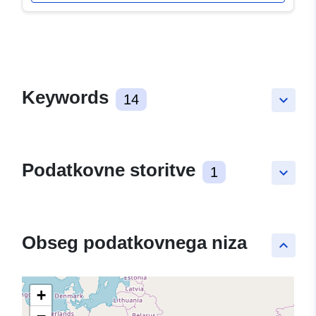
Keywords
14
keyboard_arrow_down
Podatkovne storitve
1
keyboard_arrow_down
Obseg podatkovnega niza
keyboard_arrow_up
+