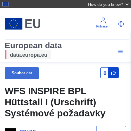
How do you know?
Přihlášení
European data
data.europa.eu
0
Soubor dat
WFS INSPIRE BPL
Hüttstall I (Urschrift)
Systémové požadavky