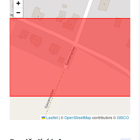
+
−
Leaflet
|
©
OpenStreetMap
contributors ©
GISCO