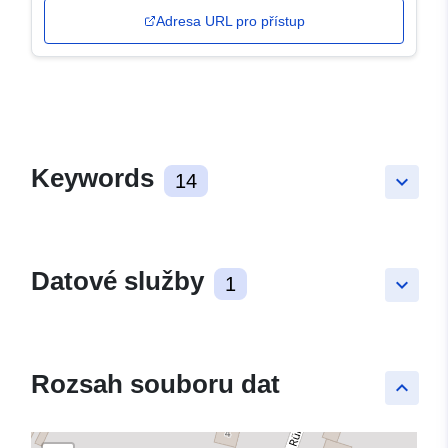
Adresa URL pro přístup
Keywords
14
keyboard_arrow_down
Datové služby
1
keyboard_arrow_down
Rozsah souboru dat
keyboard_arrow_up