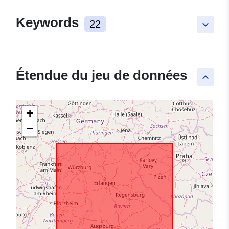
Keywords
22
keyboard_arrow_down
Étendue du jeu de données
keyboard_arrow_up
+
−