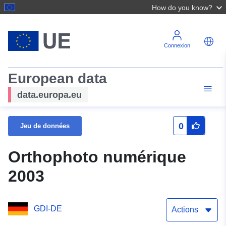
How do you know?
Connexion
European data
data.europa.eu
0
Jeu de données
Orthophoto numérique
2003
GDI-DE
Actions