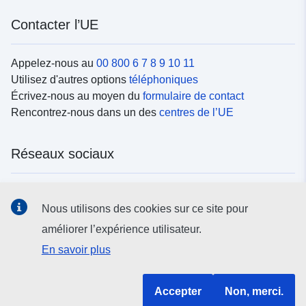
Contacter l’UE
Appelez-nous au
00 800 6 7 8 9 10 11
Utilisez d'autres options
téléphoniques
Écrivez-nous au moyen du
formulaire de contact
Rencontrez-nous dans un des
centres de l’UE
Réseaux sociaux
Trouvez l’UE sur les
réseaux sociaux
Nous utilisons des cookies sur ce site pour
améliorer l’expérience utilisateur.
Institutions et organes de l’UE
En savoir plus
Rechercher tous les organes et institutions de l’UE
Accepter
Non, merci.