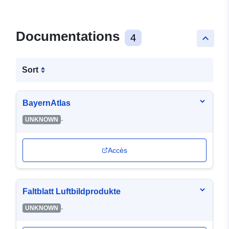
Documentations
4
keyboard_arrow_up
Sort
BayernAtlas
-
UNKNOWN
Accès
Faltblatt Luftbildprodukte
-
UNKNOWN