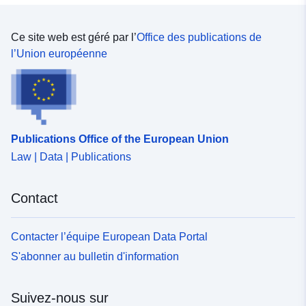
Type:
Polygon
Ce site web est géré par l’
Office des publications de
Provenance:
- Die Historischen Digitalen
l’Union européenne
Orthophotos werden aus
orientierten Luftbilder...
Identificateurs:
https://registry.gdi-
de.org/id/de.by/5aab3ed6-
Publications Office of the European Union
9a6d-42e9-9de3-
Law | Data | Publications
26dba565d78d
uriRef:
http://data.europa.eu/88u/dataset
Contact
8411-4425-b04c-2af216b68ff6
Contacter l’équipe European Data Portal
Couverture
23 March 2003
S'abonner au bulletin d'information
temporelle:
 -
17 September 2003
Suivez-nous sur