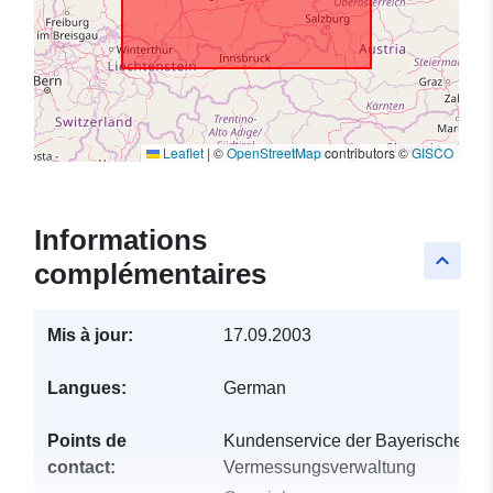
Leaflet
|
©
OpenStreetMap
contributors ©
GISCO
Informations
keyboard_arrow_up
complémentaires
Mis à jour:
17.09.2003
Langues:
German
Points de
Kundenservice der Bayerischen
contact:
Vermessungsverwaltung