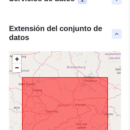
Extensión del conjunto de
keyboard_arrow_up
datos
+
−