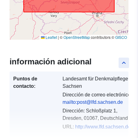
Leaflet
|
©
OpenStreetMap
contributors ©
GISCO
información adicional
keyboard_arrow_up
Puntos de
Landesamt für Denkmalpflege
contacto:
Sachsen
Dirección de correo electrónico:
mailto:post@lfd.sachsen.de
Dirección:
Schloßplatz 1,
Dresden, 01067, Deutschland
URL:
http://www.lfd.sachsen.de