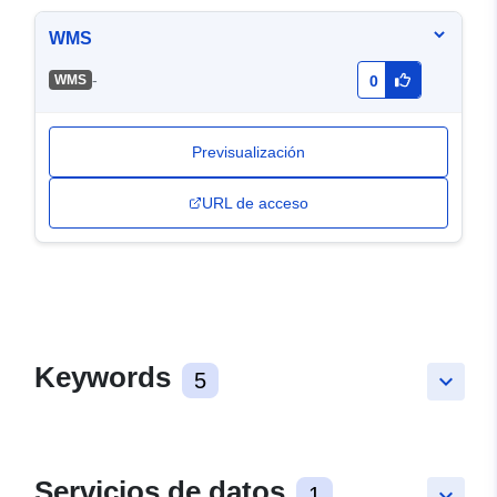
WMS
-
WMS
0
Previsualización
URL de acceso
Keywords
5
keyboard_arrow_down
Servicios de datos
1
keyboard_arrow_down