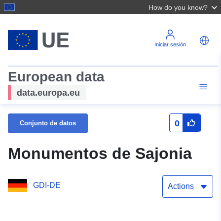
How do you know?
Iniciar sesión
European data
data.europa.eu
0
Conjunto de datos
Monumentos de Sajonia
GDI-DE
Actions