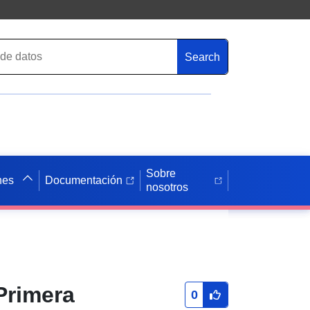
Search
Sobre
nes
Documentación
nosotros
Primera
0