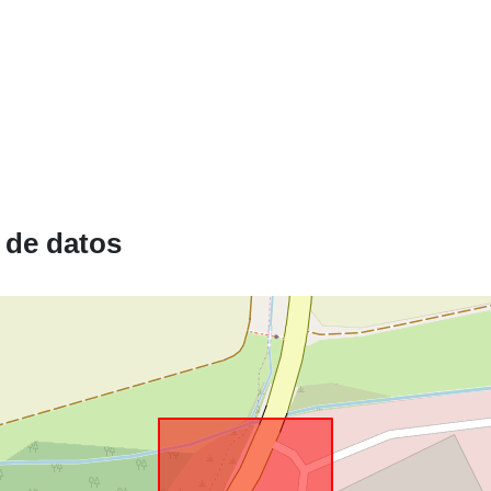
Conforme a:
uriRef:
 de datos