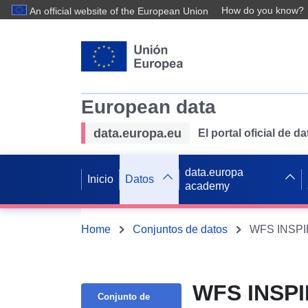
How do you know?
An official website of the European Union
European data
data.europa.eu
El portal oficial de 
data.europa
Inicio
Datos
academy
Home
Conjuntos de datos
WFS INSPIR
WFS INSPI
Conjunto de