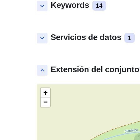
Keywords
keyboard_arrow_down
14
Servicios de datos
keyboard_arrow_down
1
Extensión del conjunto
keyboard_arrow_up
+
−