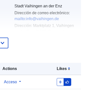
Stadt Vaihingen an der Enz
Dirección de correo electrónico:
mailto:info@vaihingen.de
Dirección:
Marktplatz 1, Vaihingen
an der Enz, 71665, Deutschland
URL:
http://www.vaihingen.de
Añadido a data.europa.eu:
21
February 2026
Actualizado en data.europa.eu:
25
Actions
Likes
July 2026
Acceso
0
Coordenadas:
[ [ 8.9635151,
48.9519663 ], [ 8.9643621,
48.9519663 ], [ 8.9643621,
48.9513422 ], [ 8.9635151,
48.9513422 ], [ 8.9635151,