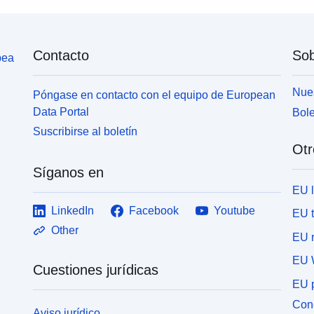
Contacto
Sob
pea
Nues
Póngase en contacto con el equipo de European
Data Portal
Bole
Suscribirse al boletín
Otr
Síganos en
EU 
LinkedIn
Facebook
Youtube
EU 
Other
EU r
EU 
Cuestiones jurídicas
EU p
Cone
Aviso jurídico