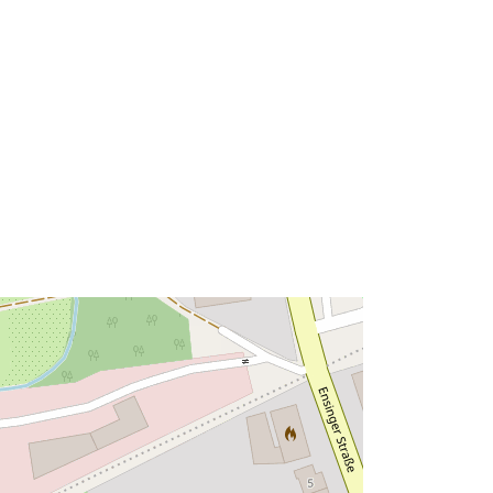
48.9519663 ] ]
Tipo:
Polygon
Recurso:
http://data.europa.eu/eli/reg/2009/97
6
http://data.europa.eu/88u/dataset/45
06164f-4d7d-40f1-aff0-
7f2a53e78dbc