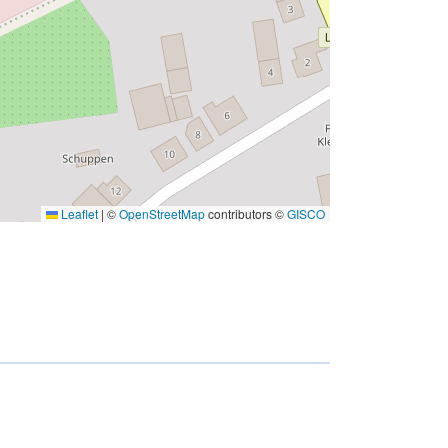
Leaflet
|
©
OpenStreetMap
contributors ©
GISCO