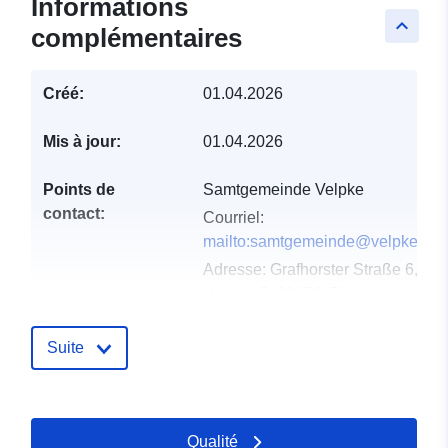
Informations
keyboard_arrow_up
complémentaires
Créé:
01.04.2026
Mis à jour:
01.04.2026
Points de
Samtgemeinde Velpke
contact:
Courriel:
mailto:samtgemeinde@velpke.de
Adresse:
Grafhorster Straße 6,
Velpke, D-38458, Deutschland
URL:
http://www.velpke.de
Suite
Compte rendu du
Ajoutée à data.europa.eu:
18
catalogue:
April 2026
Mise à jour sur data.europa.eu:
Qualité