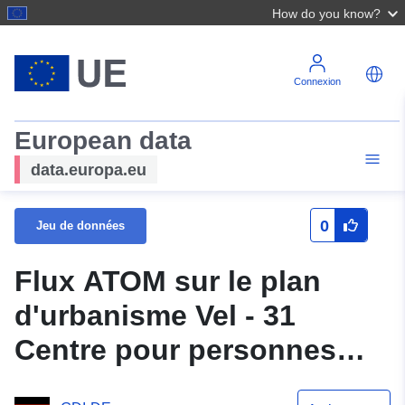
How do you know?
Connexion
European data
data.europa.eu
0
Jeu de données
Flux ATOM sur le plan
d'urbanisme Vel - 31
Centre pour personnes
âgées - Nord (original) de