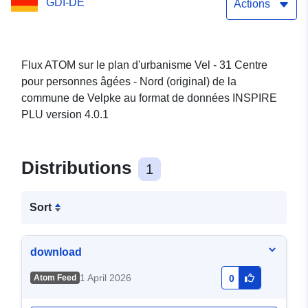
GDI-DE
la commune de Velpke
Actions
Flux ATOM sur le plan d'urbanisme Vel - 31 Centre
pour personnes âgées - Nord (original) de la
commune de Velpke au format de données INSPIRE
PLU version 4.0.1
Distributions
1
Sort
download
1 April 2026
Atom Feed
0