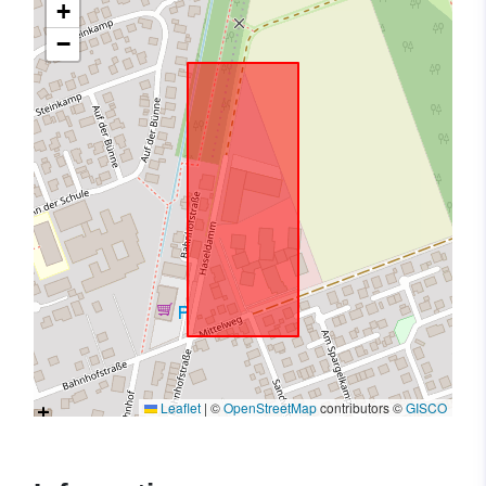
+
−
Leaflet
|
©
OpenStreetMap
contributors ©
GISCO