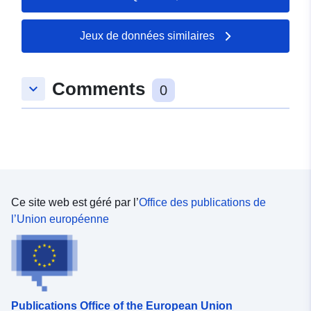
25 July 2026
Jeux de données similaires
spatial:
Coordonnées:
[ [
10.9432532, 52.4118396 ], [
10.9454618, 52.4118396 ], [
Comments
keyboard_arrow_down
10.9454618, 52.4085441 ], [
0
10.9432532, 52.4085441 ], [
10.9432532, 52.4118396 ] ]
Type:
Polygon
Correspond à:
Ressource:
http://data.europa.eu/eli/reg/2009/
Ce site web est géré par l’
Office des publications de
l’Union européenne
uriRef:
http://data.europa.eu/88u/dataset
ef21-483d-989c-669c07e3c2b5
Publications Office of the European Union