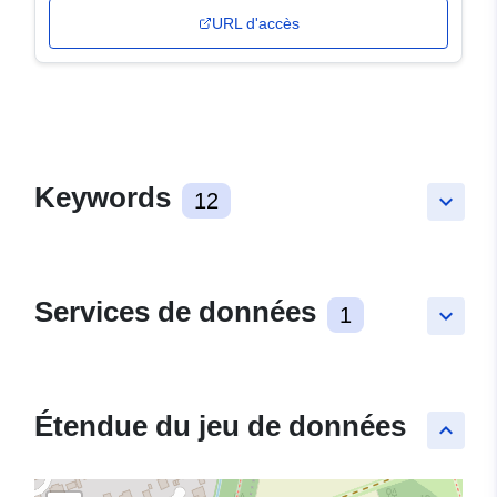
URL d'accès
Keywords
12
keyboard_arrow_down
Services de données
1
keyboard_arrow_down
Étendue du jeu de données
keyboard_arrow_up