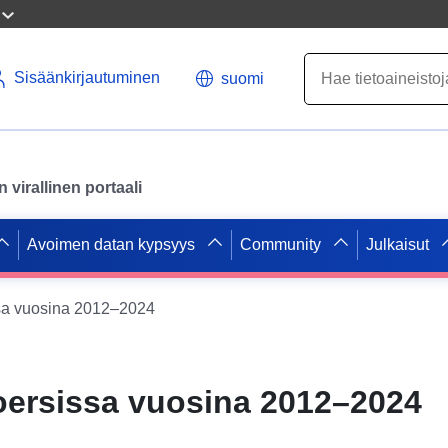
Sisäänkirjautuminen
suomi
virallinen portaali
Avoimen datan kypsyys
Community
Julkaisut
ssa vuosina 2012–2024
Moersissa vuosina 2012–2024