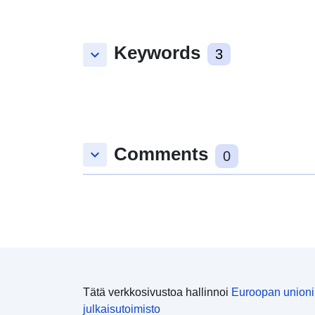
Keywords
keyboard_arrow_down
3
Comments
keyboard_arrow_down
0
Tätä verkkosivustoa hallinnoi
Euroopan union
julkaisutoimisto