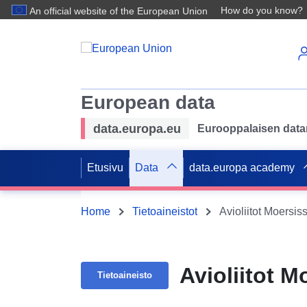
How do you know?
An official website of the European Union
European data
data.europa.eu
Eurooppalaisen datan 
Etusivu
Data
data.europa academy
Home
Tietoaineistot
Avioliitot Moersi
Avioliitot 
Tietoaineisto