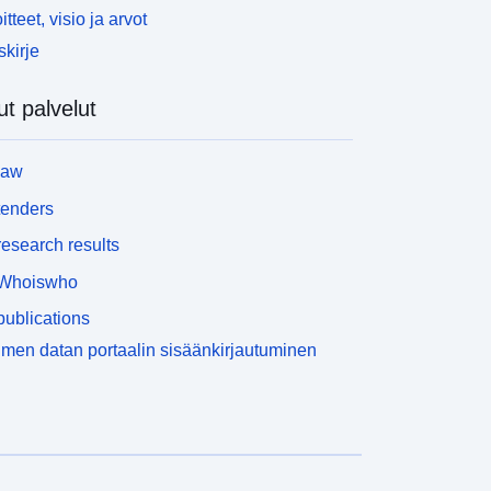
itteet, visio ja arvot
skirje
t palvelut
law
tenders
esearch results
Whoiswho
ublications
men datan portaalin sisäänkirjautuminen