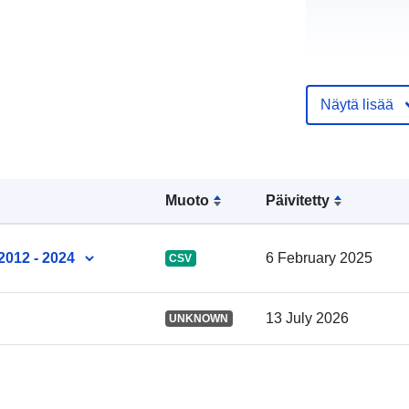
Laskeutumis
Näytä lisää
Julkaisija:
Yhteyspistee
Muoto
Päivitetty
Luetteloluett
2012 - 2024
6 February 2025
CSV
koskeva rekis
13 July 2026
UNKNOWN
Tunnisteet: