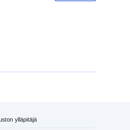
http://data.europa.eu/88u/dataset/45
4ed850-0e04-4abf-a8a5-
7579fc01d932
uston ylläpitäjä