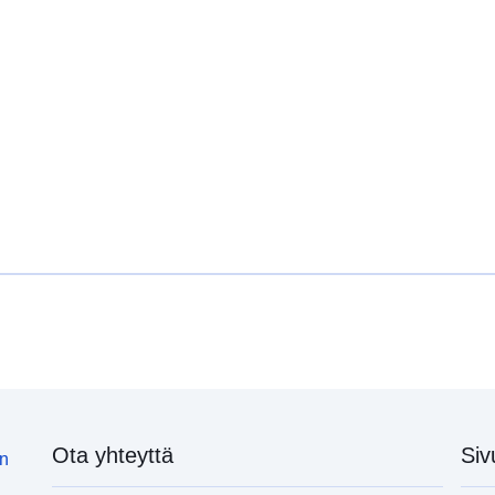
uriRef:
Ota yhteyttä
Siv
in