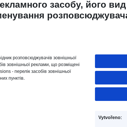
екламного засобу, його вид 
йменування розповсюджувач
еклами, номер телефону
реклами, адреса електронно
озволу та строк його дії, но
ня договору, якщо місце ро
довідник розповсюджувачів зовнішньої
обів зовнішньої реклами, що розміщені
асобу належить до комунал
sions - перелік засобів зовнішньої
их пунктів.
Vytvořeno: