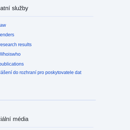
atní služby
law
tenders
esearch results
Whoiswho
ublications
lášení do rozhraní pro poskytovatele dat
iální média