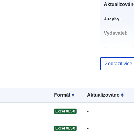
Aktualizován
Jazyky:
Vydavatel:
Kontaktní mís
Zobrazit více
Katalogový
záznam:
Formát
Aktualizováno
-
Excel XLSX
Identifikátory
-
Excel XLSX