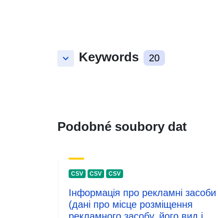
Keywords
keyboard_arrow_down
20
Podobné soubory dat
CSV
CSV
CSV
Інформація про рекламні засоби
(дані про місце розміщення
рекламного засобу, його вид і