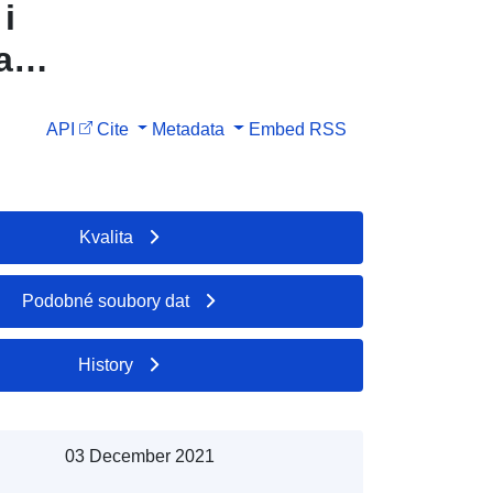
і
а
API
Cite
Metadata
Embed
RSS
ї пошти,
мер і
зміщення
Kvalita
ьної
Podobné soubory dat
History
03 December 2021