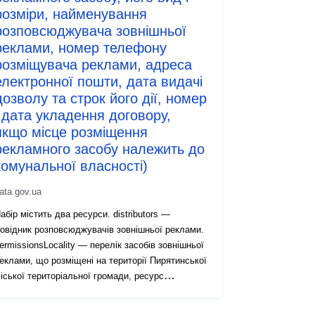
розміри, найменування
розповсюджувача зовнішньої
реклами, номер телефону
розміщувача реклами, адреса
електронної пошти, дата видачі
дозволу та строк його дії, номер
і дата укладення договору,
якщо місце розміщення
рекламного засобу належить до
комунальної власності)
ata.gov.ua
абір містить два ресурси. distributors —
овідник розповсюджувачів зовнішньої реклами.
ermissionsLocality — перелік засобів зовнішньої
еклами, що розміщені на території Пирятинської
іської територіальної громади, ресурс
ermissions - перелік засобів зовнішньої реклами,
о розміщені поза межами населених пунктів.