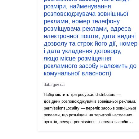
розміри, найменування
розповсюджувача зовнішньої
реклами, номер телефону
розміщувача реклами, адреса
електронної пошти, дата видачі
дозволу та строк його дії, номер
і дата укладення договору,
якщо місце розміщення
рекламного засобу належить до
комунальної власності)
data.gov.ua
Набір містить три ресурси: distributors —
довідник розповсюджувачів зовнішньої реклами,
permissionsLocality — перелік засобів зовнішньої
реклами, що розміщені на території населених
пунктів, ресурс permissions - перелік засобів
зовнішньої реклами, що розміщені поза межами
населених пунктів