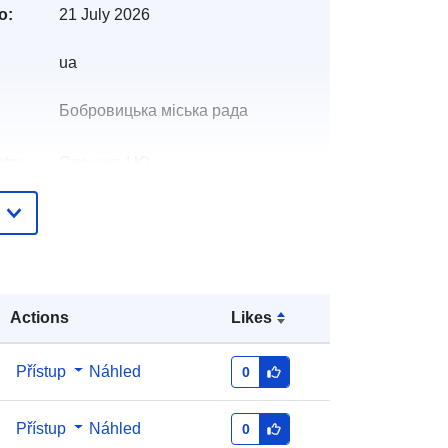
o:
21 July 2026
ua
Бобровицька міська рада
ta:
Опенько І.Ю.
E-mail:
mailto:iraopenko87@gmail.com
Přidáno do data.europa.eu:
28 July
2026
Actions
Likes
Aktualizace údajů.europa.eu:
29
July 2026
Přístup
Náhled
0
:
45649e7f-5a1f-44a0-91ce-
7f684a084c1d
Přístup
Náhled
0