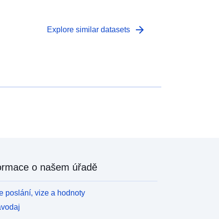
arrow_forward
Explore similar datasets
ormace o našem úřadě
 poslání, vize a hodnoty
avodaj