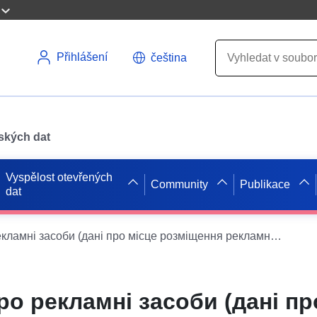
Přihlášení
čeština
pských dat
Vyspělost otevřených
Community
Publikace
dat
Інформація про рекламні засоби (дані про місце розміщення рекламного засобу, його вид і розміри, найменування розповсюджувача зовнішньої реклами, номер телефону розміщувача реклами, адреса електронної пошти, дата видачі дозволу та строк його дії, номер і дата укладення договору, якщо місце розміщення рекламного засобу належить до комунальної власності)
ро рекламні засоби (дані пр