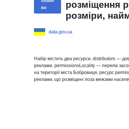
Soubor
розміщення р
dat
розміри, на
зовнішньої р
data.gov.ua
розміщувача 
дата видачі д
дата укладен
Набір містить два ресурси. distributors — 
реклами. permissionsLocality — перелік зас
рекламного з
на території міста Бобровиця, ресурс permis
власності)
реклами, що розміщені поза межами населен