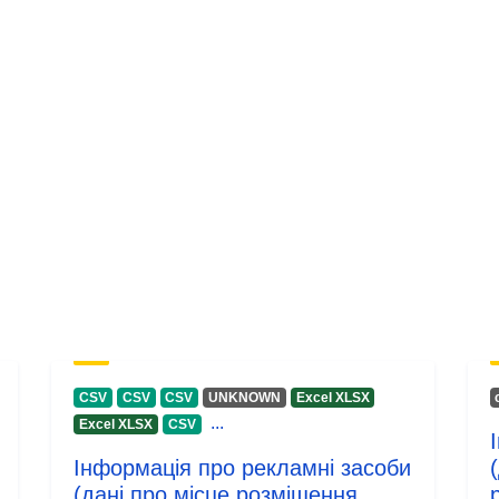
CSV
CSV
CSV
UNKNOWN
Excel XLSX
...
Excel XLSX
CSV
Інформація про рекламні засоби
(дані про місце розміщення