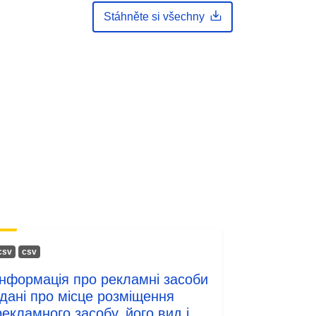
Stáhněte si všechny
сsv
сsv
Інформація про рекламні засоби
(дані про місце розміщення
рекламного засобу, його вид і