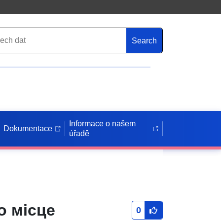
Search
Informace o našem
Dokumentace
úřadě
о місце
0