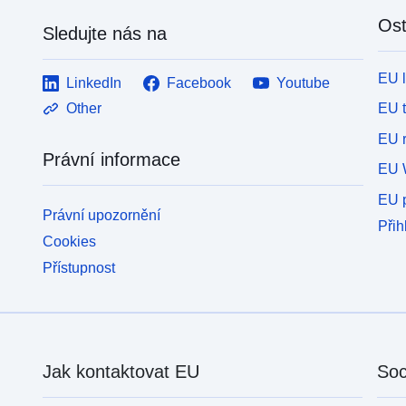
Ost
Sledujte nás na
EU 
LinkedIn
Facebook
Youtube
EU 
Other
EU r
Právní informace
EU 
EU p
Právní upozornění
Přih
Cookies
Přístupnost
Jak kontaktovat EU
Soc