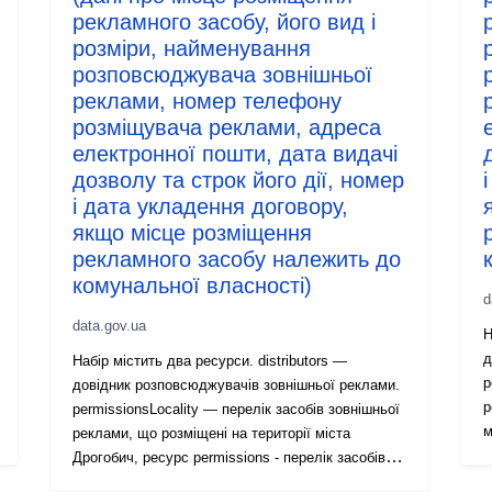
рекламного засобу, його вид і
розміри, найменування
розповсюджувача зовнішньої
реклами, номер телефону
розміщувача реклами, адреса
електронної пошти, дата видачі
дозволу та строк його дії, номер
і дата укладення договору,
якщо місце розміщення
рекламного засобу належить до
комунальної власності)
d
data.gov.ua
Н
д
Набір містить два ресурси. distributors —
p
довідник розповсюджувачів зовнішньої реклами.
р
permissionsLocality — перелік засобів зовнішньої
м
реклами, що розміщені на території міста
p
Дрогобич, ресурс permissions - перелік засобів
щ
зовнішньої реклами, що розміщені поза межами