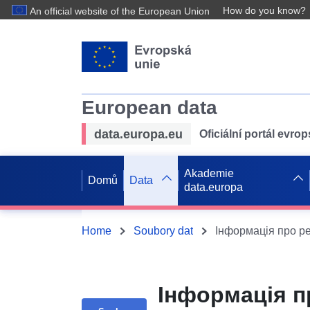
How do you know?
An official website of the European Union
European data
data.europa.eu
Oficiální portál evro
Akademie
Domů
Data
data.europa
Home
Soubory dat
Інформація п