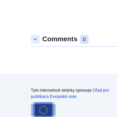
Comments
keyboard_arrow_down
0
Tyto internetové stránky spravuje
Úřad pro
publikace Evropské unie