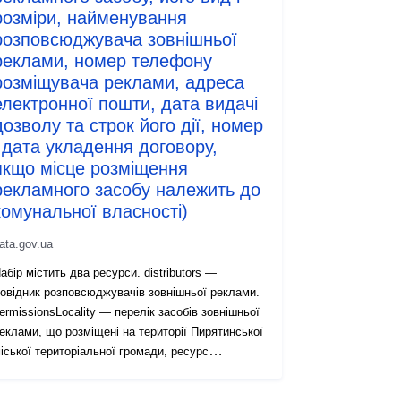
розміри, найменування
розповсюджувача зовнішньої
реклами, номер телефону
розміщувача реклами, адреса
електронної пошти, дата видачі
дозволу та строк його дії, номер
і дата укладення договору,
якщо місце розміщення
рекламного засобу належить до
комунальної власності)
ata.gov.ua
абір містить два ресурси. distributors —
овідник розповсюджувачів зовнішньої реклами.
ermissionsLocality — перелік засобів зовнішньої
еклами, що розміщені на території Пирятинської
іської територіальної громади, ресурс
ermissions - перелік засобів зовнішньої реклами,
о розміщені поза межами населених пунктів.