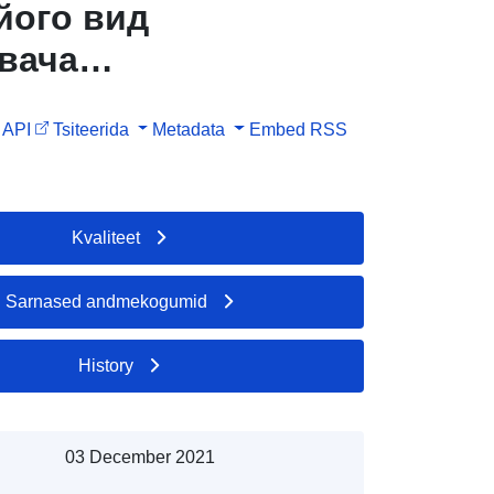
його вид
вача
API
Tsiteerida
Metadata
Embed
RSS
нної
го дії,
о місце
Kvaliteet
ить до
Sarnased andmekogumid
History
03 December 2021