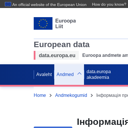
How do you know?
An official website of the European Union
European data
data.europa.eu
Euroopa andmete ame
data.europa
Avaleht
Andmed
akadeemia
Home
Andmekogumid
Інформація