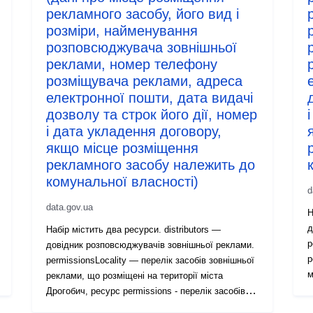
рекламного засобу, його вид і
розміри, найменування
розповсюджувача зовнішньої
реклами, номер телефону
розміщувача реклами, адреса
електронної пошти, дата видачі
дозволу та строк його дії, номер
і дата укладення договору,
якщо місце розміщення
рекламного засобу належить до
комунальної власності)
d
data.gov.ua
Н
д
Набір містить два ресурси. distributors —
p
довідник розповсюджувачів зовнішньої реклами.
р
permissionsLocality — перелік засобів зовнішньої
м
реклами, що розміщені на території міста
p
Дрогобич, ресурс permissions - перелік засобів
щ
зовнішньої реклами, що розміщені поза межами