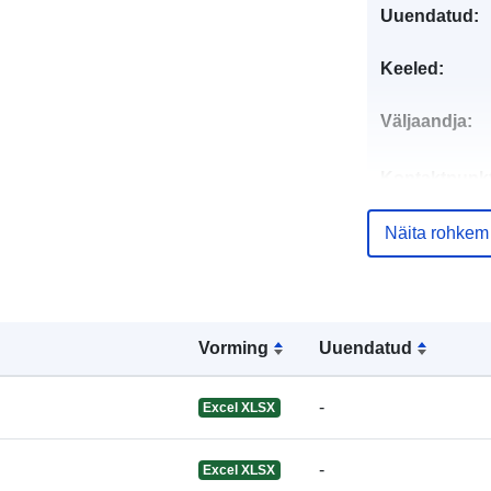
Uuendatud:
Keeled:
Väljaandja:
Kontaktpunkt
Näita rohkem
Kataloogi kirj
Vorming
Uuendatud
-
Excel XLSX
Identifikaator
-
Excel XLSX