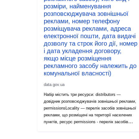
розміри, найменування
розповсюджувача зовнішньої
реклами, номер телефону
розміщувача реклами, адреса
електронної пошти, дата видачі
дозволу та строк його дії, номер
і дата укладення договору,
якщо місце розміщення
рекламного засобу належить до
комунальної власності)
data.gov.ua
Набір містить три ресурси: distributors —
довідник розповсюджувачів зовнішньої реклами,
permissionsLocality — перелік засобів зовнішньої
реклами, що розміщені на території населених
пунктів, ресурс permissions - перелік засобів
зовнішньої реклами, що розміщені поза межами
населених пунктів