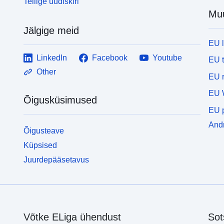
Tellige uudiskiri
Mu
Jälgige meid
EU 
LinkedIn
Facebook
Youtube
EU 
Other
EU r
EU 
Õigusküsimused
EU p
Andm
Õigusteave
Küpsised
Juurdepääsetavus
Võtke ELiga ühendust
Sot