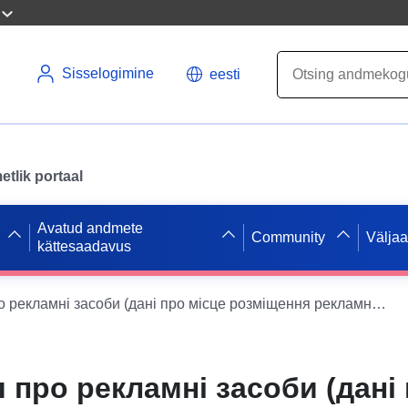
Sisselogimine
eesti
tlik portaal
Avatud andmete
Community
Välja
kättesaadavus
Інформація про рекламні засоби (дані про місце розміщення рекламного засобу, його вид і розміри, найменування розповсюджувача зовнішньої реклами, номер телефону розміщувача реклами, адреса електронної пошти, дата видачі дозволу та строк його дії, номер і дата укладення договору, якщо місце розміщення рекламного засобу належить до комунальної власності)
 про рекламні засоби (дані