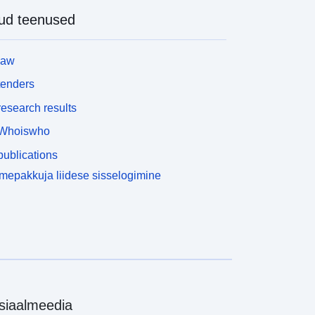
ud teenused
law
tenders
esearch results
Whoiswho
ublications
epakkuja liidese sisselogimine
siaalmeedia