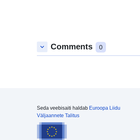
Comments
keyboard_arrow_down
0
Seda veebisaiti haldab
Euroopa Liidu
Väljaannete Talitus