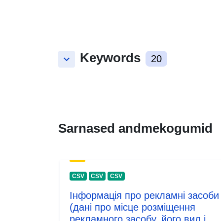
Keywords
keyboard_arrow_down
20
Sarnased andmekogumid
CSV
CSV
CSV
Інформація про рекламні засоби
(дані про місце розміщення
рекламного засобу, його вид і