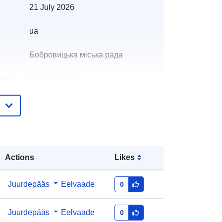
21 July 2026
ua
Бобровицька міська рада
id:
Опенько І.Ю.
E-Mail:
mailto:iraopenko87@gmail.com
e:
Lisatud andmetele.europa.eu:
28 July
2026
Actions
Likes
Ajakohastatud veebisaidil Data.europa.eu:
29 July 2026
Juurdepääs
Eelvaade
0
id:
45649e7f-5a1f-44a0-91ce-
7f684a084c1d
Juurdepääs
Eelvaade
0