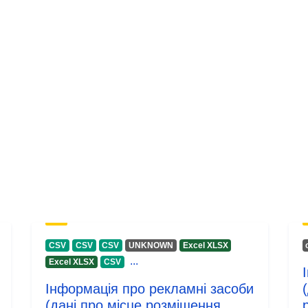
CSV
CSV
CSV
UNKNOWN
Excel XLSX
...
Excel XLSX
CSV
Інформація про рекламні засоби
(дані про місце розміщення