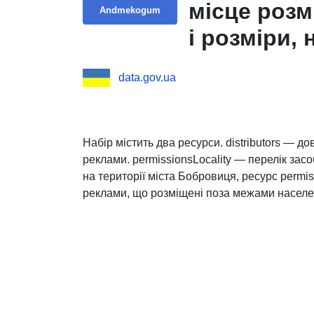
місце розм
Andmekogum
і розміри,
зовнішньої
data.gov.ua
розміщувач
пошти, дата
номер і да
Набір містить два ресурси. distributors — 
реклами. permissionsLocality — перелік зас
розміщенн
на території міста Бобровиця, ресурс permis
комунально
реклами, що розміщені поза межами населен