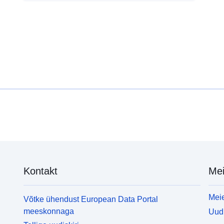
населених пунктів.
Kontakt
Mei
Meie
Võtke ühendust European Data Portal
meeskonnaga
Uudi