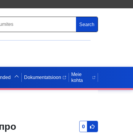
Search
Meie
anded
Dokumentatsioon
kohta
 про
0