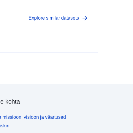
arrow_forward
Explore similar datasets
e kohta
 missioon, visioon ja väärtused
skiri