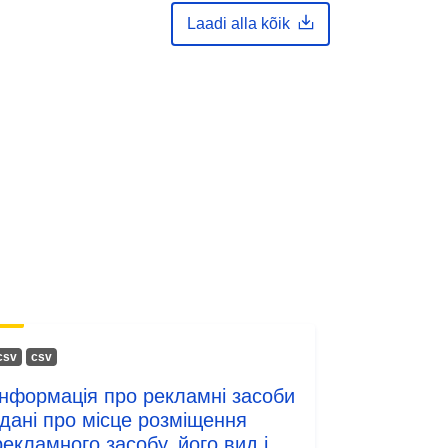
Laadi alla kõik
сsv
сsv
Інформація про рекламні засоби
(дані про місце розміщення
рекламного засобу, його вид і