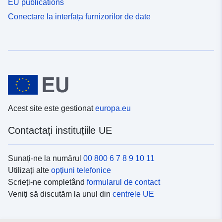
EU publications
Conectare la interfața furnizorilor de date
Acest site este gestionat
europa.eu
Contactați instituțiile UE
Sunați-ne la numărul
00 800 6 7 8 9 10 11
Utilizați alte
opțiuni telefonice
Scrieți-ne completând
formularul de contact
Veniți să discutăm la unul din
centrele UE