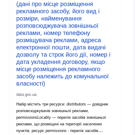
(дані про місце розміщення
5a1f-44a0-91ce-7f684a084c1d
рекламного засобу, його вид і
розміри, найменування
Informații
1.0
розповсюджувача зовнішньої
versiune:
реклами, номер телефону
розміщувача реклами, адреса
електронної пошти, дата видачі
дозволу та строк його дії, номер і
дата укладення договору, якщо
місце розміщення рекламного
засобу належить до комунальної
власності)
data.gov.ua
Набір містить три ресурси: distributors — довідник
розповсюджувачів зовнішньої реклами,
permissionsLocality — перелік засобів зовнішньої
реклами, що розміщені на території населених
пунктів, ресурс permissions - перелік засобів