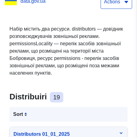
data.gov.ua
розміри, найменування
Actions
розповсюджувача
зовнішньої реклами,
Набір містить два ресурси. distributors — довідник
розповсюджувачів зовнішньої реклами.
номер телефону
permissionsLocality — перелік засобів зовнішньої
розміщувача реклами,
реклами, що розміщені на території міста
Бобровиця, ресурс permissions - перелік засобів
адреса електронної
зовнішньої реклами, що розміщені поза межами
пошти, дата видачі
населених пунктів.
дозволу та строк його дії,
номер і дата укладення
Distribuiri
19
договору, якщо місце
Sort
розміщення рекламного
засобу належить до
Distributors 01_01_2025