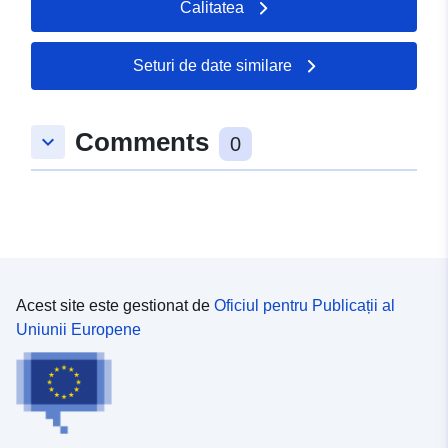
Calitatea
Seturi de date similare
Comments
keyboard_arrow_down
0
Acest site este gestionat de
Oficiul pentru Publicații al
Uniunii Europene