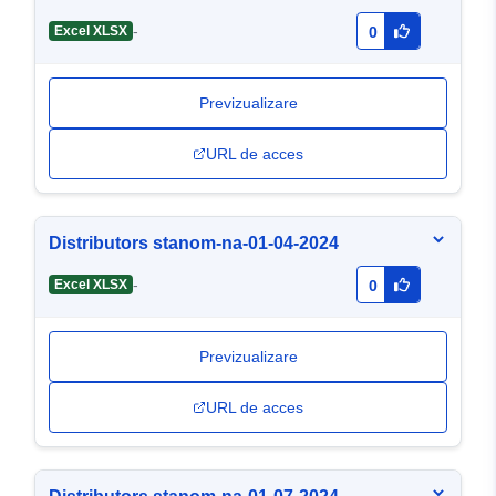
комунальної власності)
-
Excel XLSX
0
Previzualizare
URL de acces
Distributors stanom-na-01-04-2024
-
Excel XLSX
0
Previzualizare
URL de acces