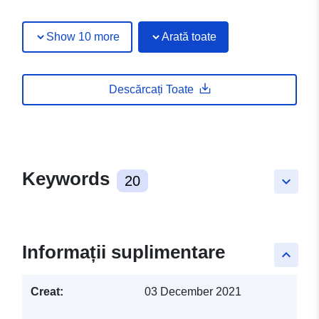
Show 10 more
Arată toate
Descărcați Toate
Keywords
20
keyboard_arrow_down
Informații suplimentare
keyboard_arrow_up
Creat:
03 December 2021