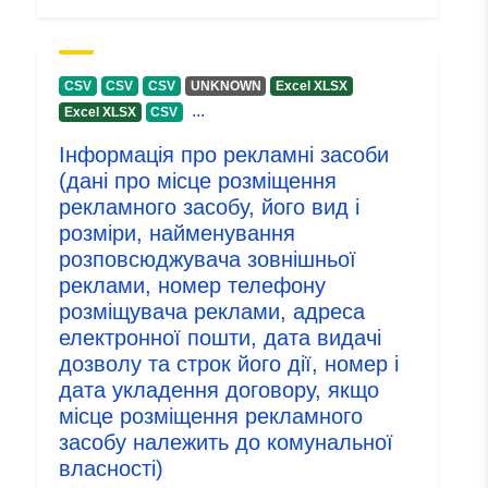
зовнішньої реклами, що розміщені поза межами
населених пунктів
CSV
CSV
CSV
UNKNOWN
Excel XLSX
...
Excel XLSX
CSV
Інформація про рекламні засоби
(дані про місце розміщення
рекламного засобу, його вид і
розміри, найменування
розповсюджувача зовнішньої
реклами, номер телефону
розміщувача реклами, адреса
електронної пошти, дата видачі
дозволу та строк його дії, номер і
дата укладення договору, якщо
місце розміщення рекламного
засобу належить до комунальної
власності)