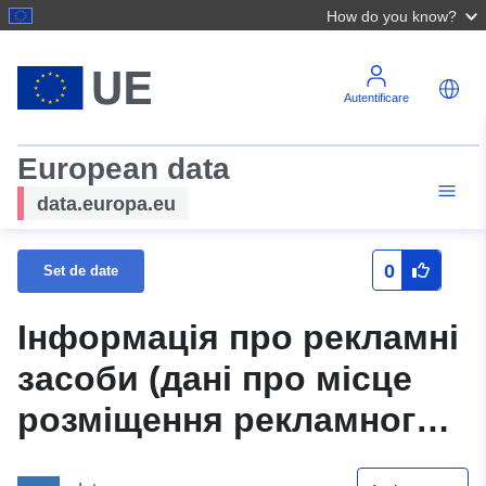
How do you know?
Autentificare
European data
data.europa.eu
0
Set de date
Інформація про рекламні
засоби (дані про місце
розміщення рекламного
засобу, його вид і