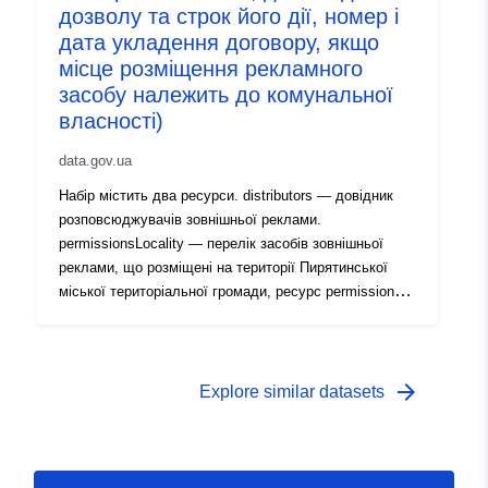
дозволу та строк його дії, номер і
дата укладення договору, якщо
місце розміщення рекламного
засобу належить до комунальної
власності)
data.gov.ua
Набір містить два ресурси. distributors — довідник
розповсюджувачів зовнішньої реклами.
permissionsLocality — перелік засобів зовнішньої
реклами, що розміщені на території Пирятинської
міської територіальної громади, ресурс permissions -
перелік засобів зовнішньої реклами, що розміщені
поза межами населених пунктів.
arrow_forward
Explore similar datasets