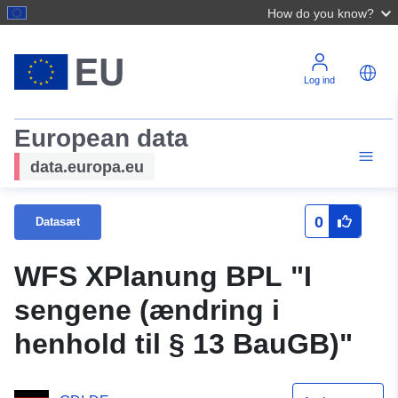
How do you know?
Log ind
European data
data.europa.eu
0
Datasæt
WFS XPlanung BPL "I
sengene (ændring i
henhold til § 13 BauGB)"