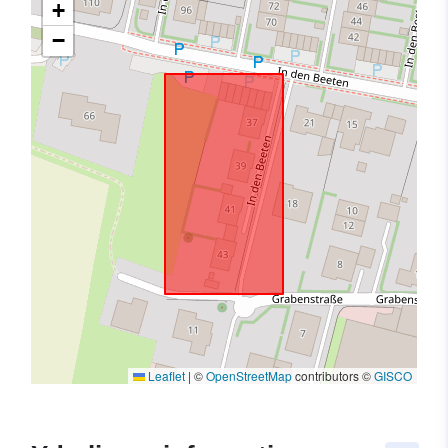
+
−
Leaflet
|
©
OpenStreetMap
contributors ©
GISCO