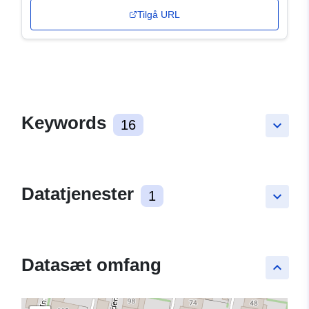
Tilgå URL
Keywords
16
keyboard_arrow_down
Datatjenester
1
keyboard_arrow_down
Datasæt omfang
keyboard_arrow_up