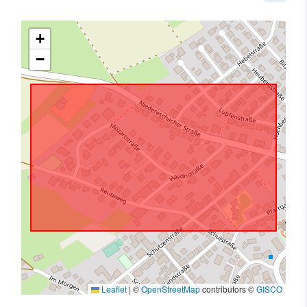
+
−
Leaflet
|
©
OpenStreetMap
contributors ©
GISCO