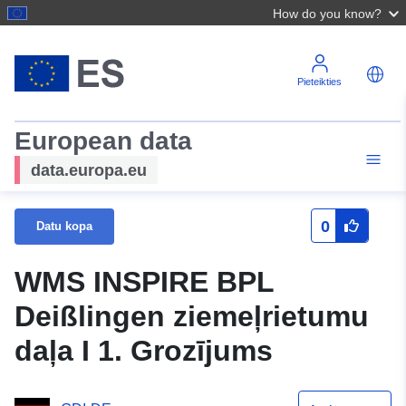
How do you know?
Pieteikties
European data
data.europa.eu
0
Datu kopa
WMS INSPIRE BPL
Deißlingen ziemeļrietumu
daļa I 1. Grozījums