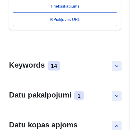
Priekšskatījums
Piekļuves URL
Keywords
14
keyboard_arrow_down
Datu pakalpojumi
1
keyboard_arrow_down
Datu kopas apjoms
keyboard_arrow_up