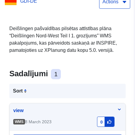
GDI-DE
Actions
Deißlingen pašvaldības pilsētas attīstības plāna
“Deißlingen Nord-West Teil I 1. grozījums” WMS
pakalpojums, kas pārveidots saskaņā ar INSPIRE,
pamatojoties uz XPlanung datu kopu 5.0. versijā.
Sadalījumi
1
Sort
view
8 March 2023
WMS
0