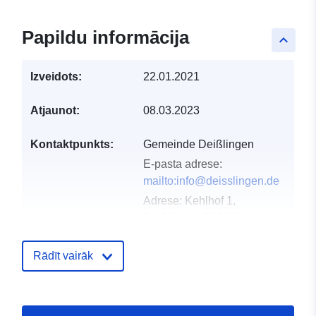
Papildu informācija
keyboard_arrow_up
Izveidots:
22.01.2021
Atjaunot:
08.03.2023
Kontaktpunkts:
Gemeinde Deißlingen
E-pasta adrese:
mailto:info@deisslingen.de
Adrese:
Kehlhof 1,
Deißlingen, 78652,
Deutschland
URL:
Rādīt vairāk
http://www.deisslingen.de
Kataloga
Pievienots data.europa.eu:
21 Feb