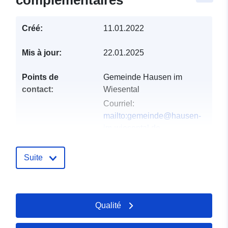
complémentaires
Créé:
11.01.2022
Mis à jour:
22.01.2025
Points de
Gemeinde Hausen im
contact:
Wiesental
Courriel:
mailto:gemeinde@hausen-
im-wiesental.de
Adresse:
Bahnhofstraße 9,
Hausen im Wiesental,
Suite
79688, Deutschland
URL:
http://www.hausen-im-
wiesental.de
Qualité
Compte rendu du
Ajoutée à data.europa.eu:
21