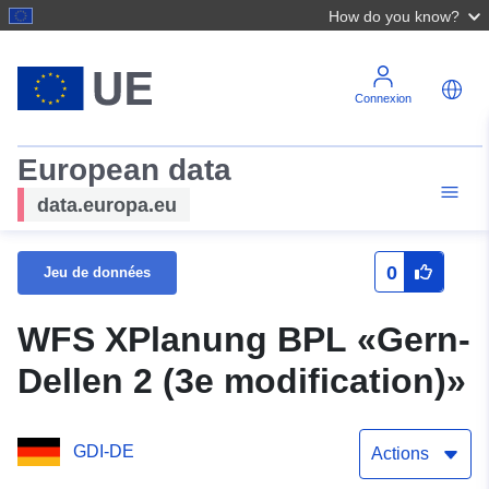
How do you know?
Connexion
European data
data.europa.eu
0
Jeu de données
WFS XPlanung BPL «Gern-
Dellen 2 (3e modification)»
GDI-DE
Actions