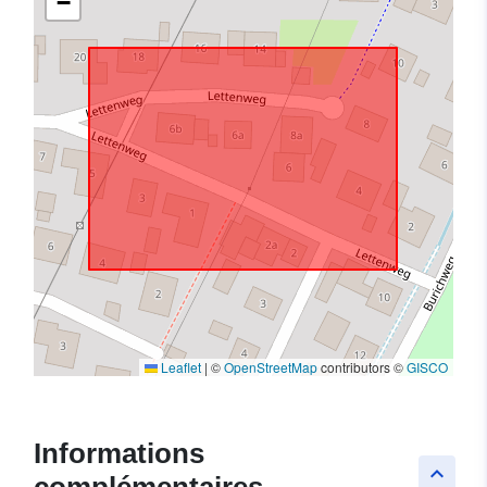
−
Leaflet
|
©
OpenStreetMap
contributors ©
GISCO
Informations
keyboard_arrow_up