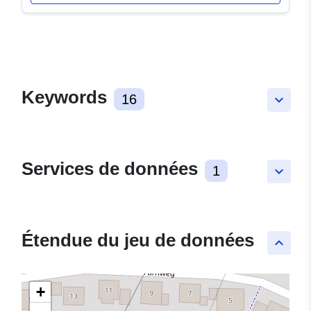
Keywords
16
keyboard_arrow_down
Services de données
1
keyboard_arrow_down
Étendue du jeu de données
keyboard_arrow_up
+