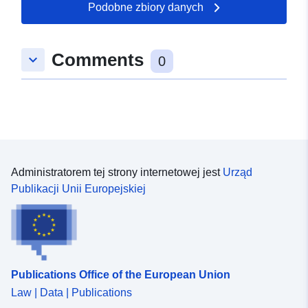
ijsselmeergebied-aarvederkruid-2
Podobne zbiory danych
Comments
keyboard_arrow_down
0
Administratorem tej strony internetowej jest
Urząd
Publikacji Unii Europejskiej
Publications Office of the European Union
Law | Data | Publications