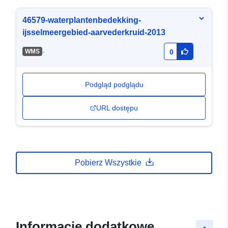
46579-waterplantenbedekking-
ijsselmeergebied-aarvederkruid-2013
-
WMS
0
Podgląd podglądu
URL dostępu
Pobierz Wszystkie
Informacje dodatkowe