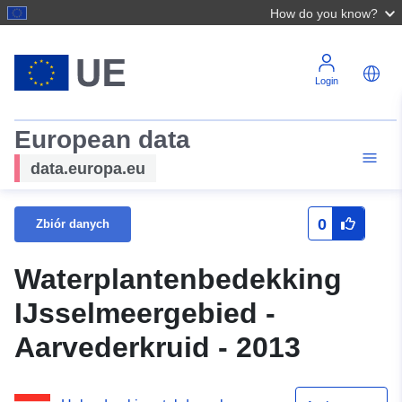
How do you know?
Login
European data
data.europa.eu
0
Zbiór danych
Waterplantenbedekking
IJsselmeergebied -
Aarvederkruid - 2013