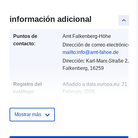
información adicional
keyboard_arrow_up
Puntos de
Amt Falkenberg-Höhe
contacto:
Dirección de correo electrónico:
mailto:info@amt-fahoe.de
Dirección:
Karl-Marx-Straße 2,
Falkenberg, 16259
Registro del
Añadido a data.europa.eu:
21
catálogo:
February 2026
Actualizado en data.europa.eu:
25 July 2026
Mostrar más
Espacial:
Coordenadas:
[ [ 13.7284,
52.8328 ], [ 14.0108,