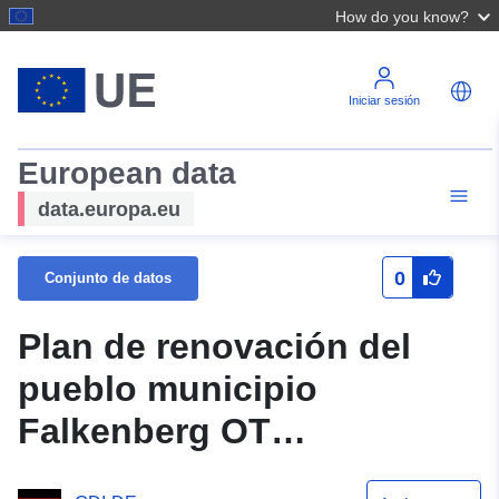
How do you know?
Iniciar sesión
European data
data.europa.eu
0
Conjunto de datos
Plan de renovación del
pueblo municipio
Falkenberg OT
Dannenberg GT Torgelow