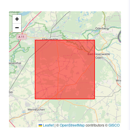
+
−
Leaflet
|
©
OpenStreetMap
contributors ©
GISCO