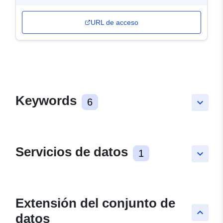
URL de acceso
Keywords
6
keyboard_arrow_down
Servicios de datos
1
keyboard_arrow_down
Extensión del conjunto de
keyboard_arrow_up
datos