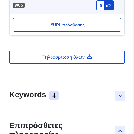
-
WCS
0
URL πρόσβασης
Τηλεφόρτωση όλων
Keywords
4
keyboard_arrow_down
Επιπρόσθετες
keyboard_arrow_up