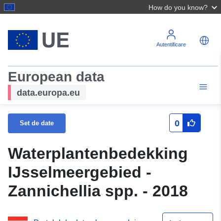
How do you know?
Autentificare
European data
data.europa.eu
0
Set de date
Waterplantenbedekking
IJsselmeergebied -
Zannichellia spp. - 2018