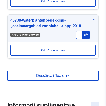
URL de acces
46739-waterplantenbedekking-
ijsselmeergebied-zannichellia-spp-2018
-
ArcGIS Map Service
0
URL de acces
Descărcați Toate
Informații suplimentare