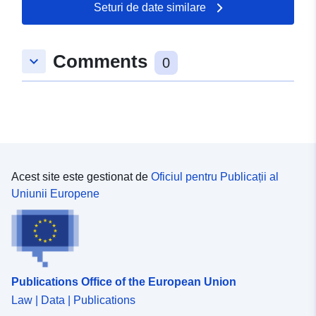
Seturi de date similare
Comments
keyboard_arrow_down
0
Acest site este gestionat de
Oficiul pentru Publicații al
Uniunii Europene
Publications Office of the European Union
Law | Data | Publications