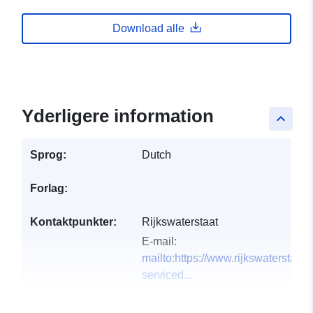
Download alle
Yderligere information
keyboard_arrow_up
Sprog:
Dutch
Forlag:
Kontaktpunkter:
Rijkswaterstaat
E-mail:
mailto:https://www.rijkswaterstaat.
serviced...
Fortegnelse over
Tilføjet til data.europa.eu:
15