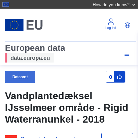
How do you know?
Log ind
European data
data.europa.eu
0
Datasæt
Vandplantedæksel
IJsselmeer område - Rigid
Waterranunkel - 2018