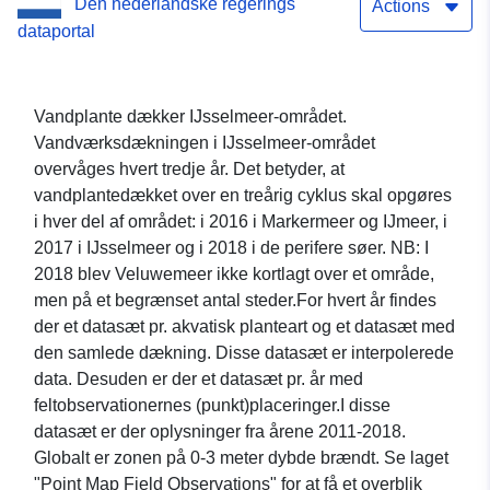
Den nederlandske regerings
Actions
dataportal
Vandplante dækker IJsselmeer-området.
Vandværksdækningen i IJsselmeer-området
overvåges hvert tredje år. Det betyder, at
vandplantedækket over en treårig cyklus skal opgøres
i hver del af området: i 2016 i Markermeer og IJmeer, i
2017 i IJsselmeer og i 2018 i de perifere søer. NB: I
2018 blev Veluwemeer ikke kortlagt over et område,
men på et begrænset antal steder.For hvert år findes
der et datasæt pr. akvatisk planteart og et datasæt med
den samlede dækning. Disse datasæt er interpolerede
data. Desuden er der et datasæt pr. år med
feltobservationernes (punkt)placeringer.I disse
datasæt er der oplysninger fra årene 2011-2018.
Globalt er zonen på 0-3 meter dybde brændt. Se laget
"Point Map Field Observations" for at få et overblik