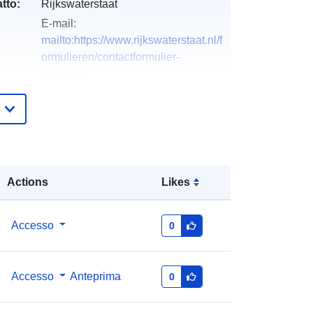
tto:
Rijkswaterstaat
E-mail:
mailto:https://www.rijkswaterstaat.nl/f
ormulieren/contactformulier-
serviced...
Aggiunta a data.europa.eu:
28 July
2026
Aggiornato su data.europa.eu:
29
July 2026
Actions
Likes
http://data.europa.eu/88u/dataset/46
745-waterplantenbedekking-
Accesso
0
ijsselmeergebied-stijve-
waterranonkel-2018
Accesso
Anteprima
0