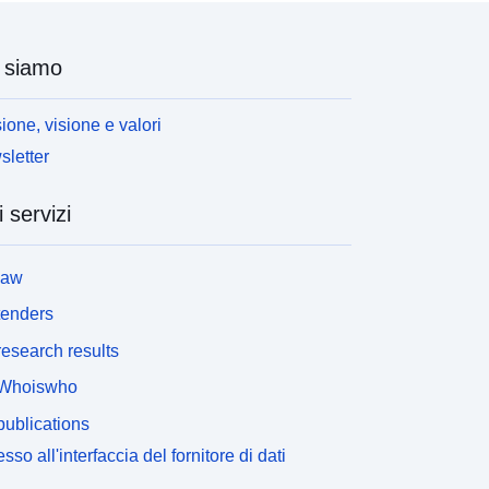
 siamo
ione, visione e valori
letter
i servizi
law
tenders
esearch results
Whoiswho
ublications
sso all'interfaccia del fornitore di dati