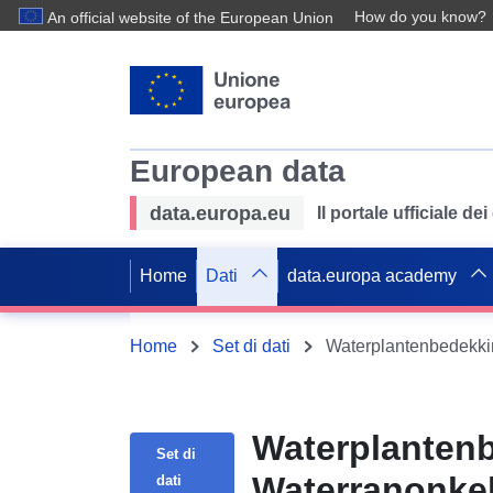
How do you know?
An official website of the European Union
European data
data.europa.eu
Il portale ufficiale de
Home
Dati
data.europa academy
Home
Set di dati
Waterplantenbedekkin
Waterplantenb
Set di
Waterranonkel
dati