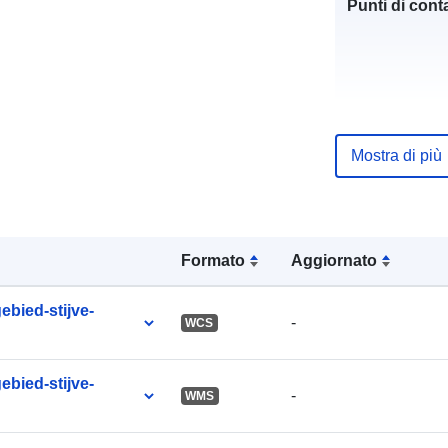
Punti di conta
Mostra di più
Registro del
catalogo:
Formato
Aggiornato
uriRef:
bied-stijve-
-
WCS
bied-stijve-
-
WMS