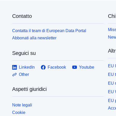
Contatto
Chi
Miss
Contatta il team di European Data Portal
News
Abbonati alla newsletter
Altr
Seguici su
EU 
LinkedIn
Facebook
Youtube
EU 
Other
EU r
Aspetti giuridici
EU 
EU p
Note legali
Acce
Cookie