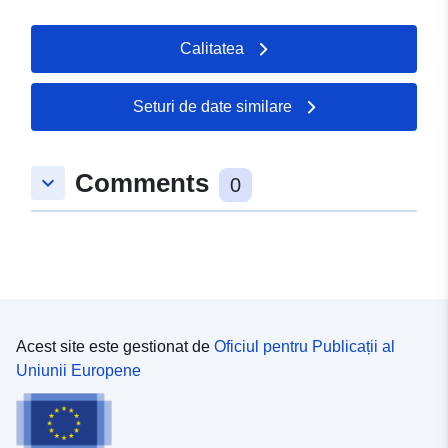
uriRef:
http://data.europa.eu/88u/dataset/
Calitatea
waterplantenbedekking-
ijsselmeergebied-gekroesd-fontein
2018
Seturi de date similare
Comments
keyboard_arrow_down
0
Acest site este gestionat de
Oficiul pentru Publicații al
Uniunii Europene