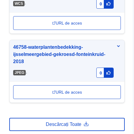
-
WCS
0
URL de acces
46758-waterplantenbedekking-
ijsselmeergebied-gekroesd-fonteinkruid-
2018
-
JPEG
0
URL de acces
Descărcați Toate