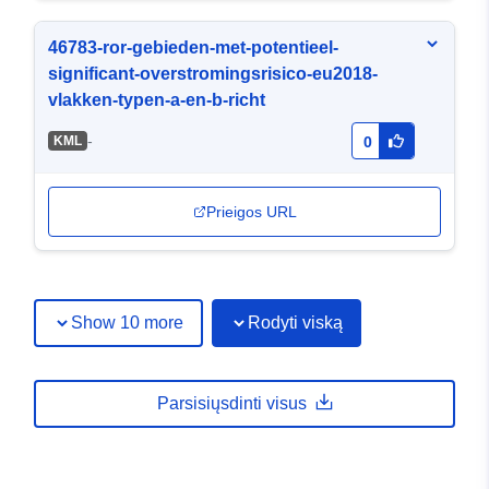
46783-ror-gebieden-met-potentieel-
significant-overstromingsrisico-eu2018-
vlakken-typen-a-en-b-richt
-
KML
0
Prieigos URL
Show 10 more
Rodyti viską
Parsisiųsdinti visus