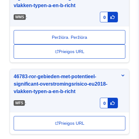
vlakken-typen-a-en-b-richt
-
WMS
0
Peržiūra. Peržiūra
Prieigos URL
46783-ror-gebieden-met-potentieel-
significant-overstromingsrisico-eu2018-
vlakken-typen-a-en-b-richt
-
WFS
0
Prieigos URL