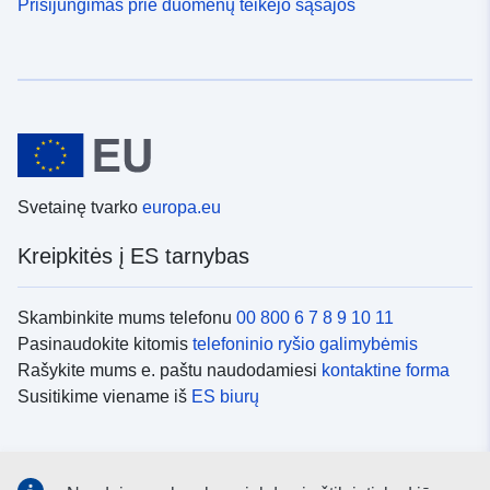
Prisijungimas prie duomenų teikėjo sąsajos
Svetainę tvarko
europa.eu
Kreipkitės į ES tarnybas
Skambinkite mums telefonu
00 800 6 7 8 9 10 11
Pasinaudokite kitomis
telefoninio ryšio galimybėmis
Rašykite mums e. paštu naudodamiesi
kontaktine forma
Susitikime viename iš
ES biurų
Socialiniai tinklai