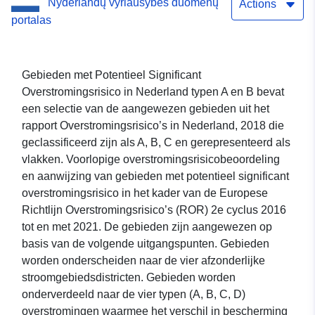
Nyderlandų vyriausybės duomenų
en B (Richtlijn
Actions
portalas
Overstromingsrisico) RWS
Gebieden met Potentieel Significant
Overstromingsrisico in Nederland typen A en B bevat
een selectie van de aangewezen gebieden uit het
rapport Overstromingsrisico’s in Nederland, 2018 die
geclassificeerd zijn als A, B, C en gerepresenteerd als
vlakken. Voorlopige overstromingsrisicobeoordeling
en aanwijzing van gebieden met potentieel significant
overstromingsrisico in het kader van de Europese
Richtlijn Overstromingsrisico’s (ROR) 2e cyclus 2016
tot en met 2021. De gebieden zijn aangewezen op
basis van de volgende uitgangspunten. Gebieden
worden onderscheiden naar de vier afzonderlijke
stroomgebiedsdistricten. Gebieden worden
onderverdeeld naar de vier typen (A, B, C, D)
overstromingen waarmee het verschil in bescherming