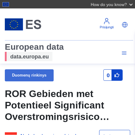
How do you know?
Prisijungti
European data
data.europa.eu
0
Duomenų rinkinys
ROR Gebieden met
Potentieel Significant
Overstromingsrisico
EU2018 vlakken typen A