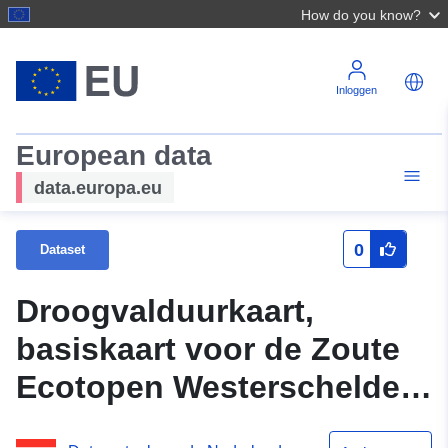
How do you know?
Inloggen
European data
data.europa.eu
0
Dataset
Droogvalduurkaart,
basiskaart voor de Zoute
Ecotopen Westerschelde
2018