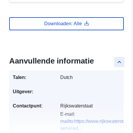
Downloaden: Alle
Aanvullende informatie
keyboard_arrow_up
Talen:
Dutch
Uitgever:
Contactpunt:
Rijkswaterstaat
E-mail:
mailto:https://www.rijkswaterstaat.
serviced...