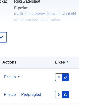
čka:
Rijkswaterstaat
E-pošta:
mailto:https://www.rijkswaterstaat.nl/f
ormulieren/contactformulier-
serviced...
Dodano u data.europa.eu:
28 July 2026
Ažurirano na temelju podataka.europa.eu:
29 July 2026
Actions
Likes
http://data.europa.eu/88u/dataset/46
834-waterplantenbedekking-
ijsselmeergebied-lisdodde-2020
Pristup
0
Pristup
Pretpregled
0