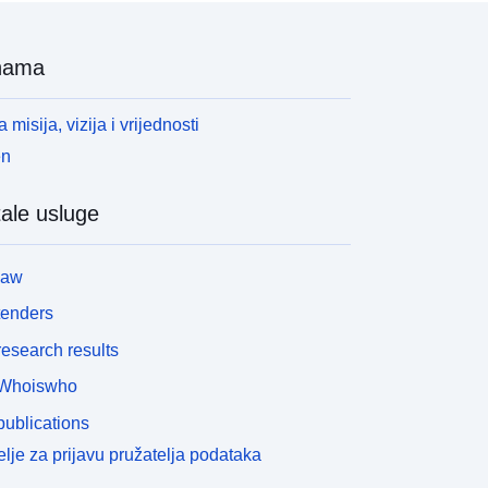
nama
 misija, vizija i vrijednosti
en
ale usluge
law
tenders
esearch results
Whoiswho
ublications
lje za prijavu pružatelja podataka