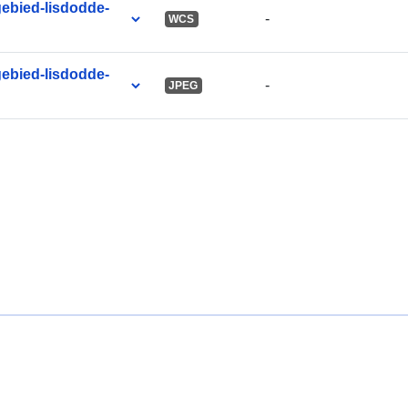
ebied-lisdodde-
-
WCS
ebied-lisdodde-
-
JPEG