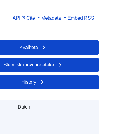
API
Cite
Metadata
Embed
RSS
Kvaliteta
Slični skupovi podataka
History
Dutch