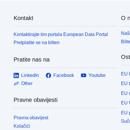
Kontakt
O 
Naša
Kontaktirajte tim portala European Data Portal
Bilt
Pretplatite se na bilten
Ost
Pratite nas na
EU 
LinkedIn
Facebook
Youtube
EU 
Other
EU r
Pravne obavijesti
EU 
EU p
Pravna obavijest
Suče
Kolačići