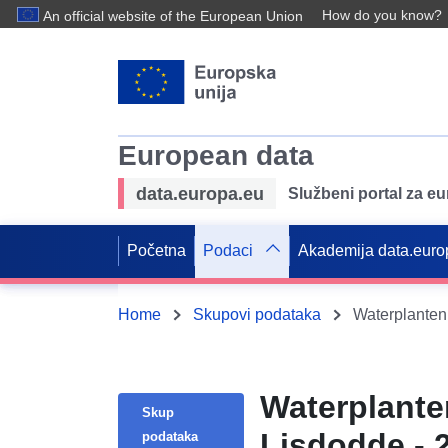
How do you know?
An official website of the European Union
European data
data.europa.eu
Službeni portal za e
Početna
Podaci
Akademija data.euro
Home
Skupovi podataka
Waterplanten
Waterplante
Skup
Lisdodde - 
podataka