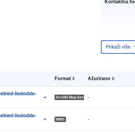
Kontaktna to
Prikaži više
Kataloški
registar:
Formаt
Ažurirano
uriRef:
ebied-lisdodde-
-
ArcGIS Map Service
ebied-lisdodde-
-
WMS