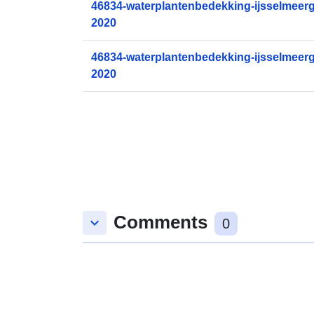
46834-waterplantenbedekking-ijsselmeerg
2020
46834-waterplantenbedekking-ijsselmeerg
2020
Comments
keyboard_arrow_down
0