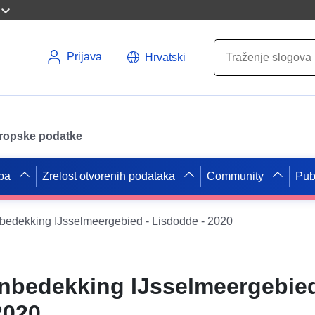
Prijava
Hrvatski
uropske podatke
pa
Zrelost otvorenih podataka
Community
Pub
bedekking IJsselmeergebied - Lisdodde - 2020
nbedekking IJsselmeergebied
2020