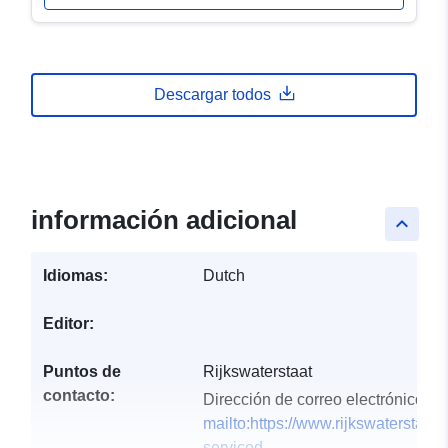
Descargar todos
información adicional
keyboard_arrow_up
Idiomas:
Dutch
Editor:
Puntos de
Rijkswaterstaat
contacto:
Dirección de correo electrónico:
mailto:https://www.rijkswaterstaat.
serviced...