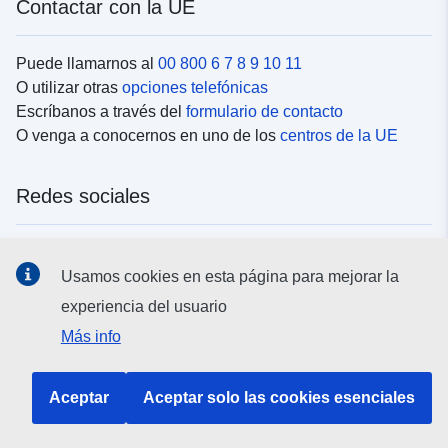
Contactar con la UE
Puede llamarnos al
00 800 6 7 8 9 10 11
O utilizar otras
opciones telefónicas
Escríbanos a través del
formulario de contacto
O venga a conocernos en uno de los
centros de la UE
Redes sociales
Buscar los canales de la UE en las
redes sociales
Usamos cookies en esta página para mejorar la
experiencia del usuario
Instituciones y organismos de la UE
Más info
Buscar todas las instituciones y órganos de la UE
Aceptar
Aceptar solo las cookies esenciales