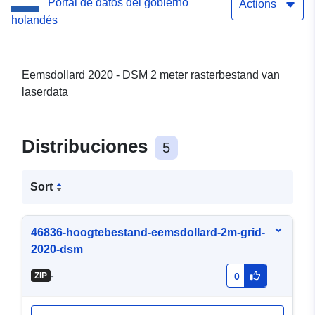
Portal de datos del gobierno
Actions
holandés
Eemsdollard 2020 - DSM 2 meter rasterbestand van
laserdata
Distribuciones
5
Sort
46836-hoogtebestand-eemsdollard-2m-grid-
2020-dsm
-
ZIP
0