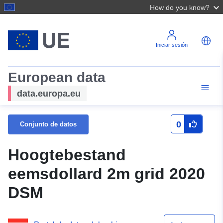
How do you know?
Iniciar sesión
European data
data.europa.eu
0
Conjunto de datos
Hoogtebestand
eemsdollard 2m grid 2020
DSM