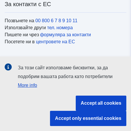
За контакти с ЕС
Позвънете на
00 800 6 7 8 9 10 11
Използвайте други
тел. номера
Пишете ни чрез
формуляра за контакти
Посетете ни в
центровете на ЕС
Социални медии
За този сайт използваме бисквитки, за да
Вижте профили на ЕС в
социалните медии
подобрим вашата работа като потребители
More info
Институции и органи на ЕС
Accept all cookies
ърсене на всички институции и органи на ЕС
Accept only essential cookies