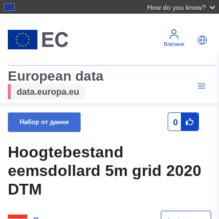
How do you know?
Влизане
European data
data.europa.eu
0
Набор от данни
Hoogtebestand
eemsdollard 5m grid 2020
DTM