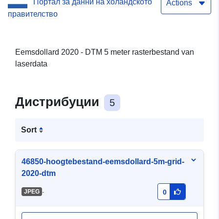
Портал за данни на холандското
Actions
правителство
Eemsdollard 2020 - DTM 5 meter rasterbestand van
laserdata
Дистрибуции
5
Sort
46850-hoogtebestand-eemsdollard-5m-grid-
2020-dtm
-
JPEG
0