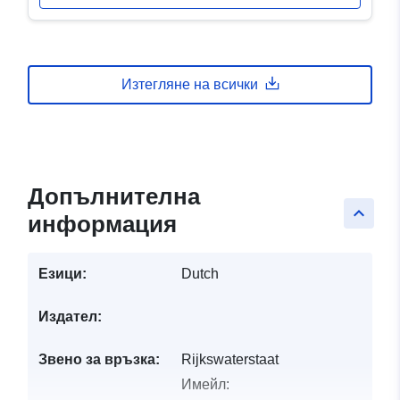
Изтегляне на всички
Допълнителна
keyboard_arrow_up
информация
Езици:
Dutch
Издател:
Звено за връзка:
Rijkswaterstaat
Имейл: