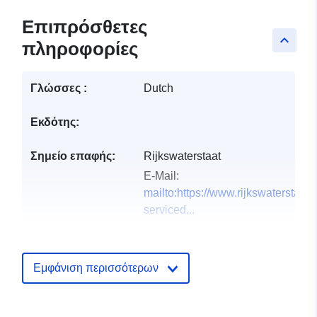
Επιπρόσθετες
keyboard_arrow_up
πληροφορίες
Γλώσσες :
Dutch
Εκδότης:
Σημείο επαφής:
Rijkswaterstaat
E-Mail:
mailto:https://www.rijkswaterstaat.
serviced...
Αρχείο
Προστίθεται στο data.europa.eu:
2
καταλόγου:
July 2026
Εμφάνιση περισσότερων
Επικαιροποιήθηκε στα data.europa
29 July 2026