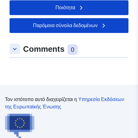
Ποιότητα
uriRef:
http://data.europa.eu/88u/dataset/
hoogtebestand-waal-0-5m-dtm-20
Παρόμοια σύνολα δεδομένων
Comments
keyboard_arrow_down
0
Τον ιστότοπο αυτό διαχειρίζεται η
Υπηρεσία Εκδόσεων
της Ευρωπαϊκής Ένωσης