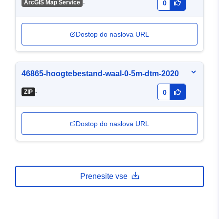
-
ArcGIS Map Service
0
Dostop do naslova URL
46865-hoogtebestand-waal-0-5m-dtm-2020
-
ZIP
0
Dostop do naslova URL
Prenesite vse