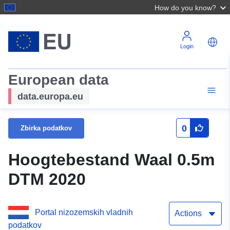
How do you know?
Login
European data
data.europa.eu
0
Zbirka podatkov
Hoogtebestand Waal 0.5m
DTM 2020
Portal nizozemskih vladnih
Actions
podatkov