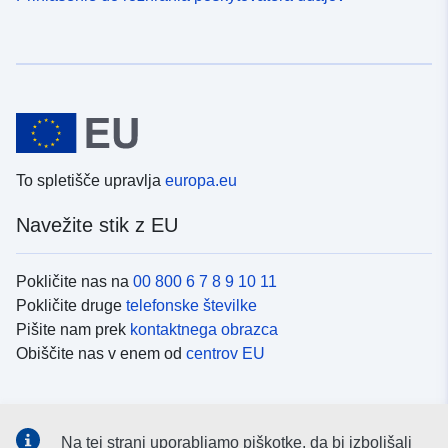
To spletišče upravlja
europa.eu
Navežite stik z EU
Pokličite nas na
00 800 6 7 8 9 10 11
Pokličite druge
telefonske številke
Pišite nam prek
kontaktnega obrazca
Obiščite nas v enem od
centrov EU
Družbeni mediji
Na tej strani uporabljamo piškotke, da bi izboljšali