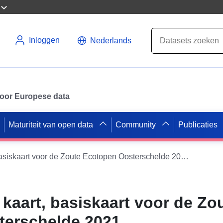
Inloggen
Nederlands
 voor Europese data
Maturiteit van open data
Community
Publicaties
Bodemhoogte kaart, basiskaart voor de Zoute Ecotopen Oosterschelde 2021
aart, basiskaart voor de Zo
terschelde 2021