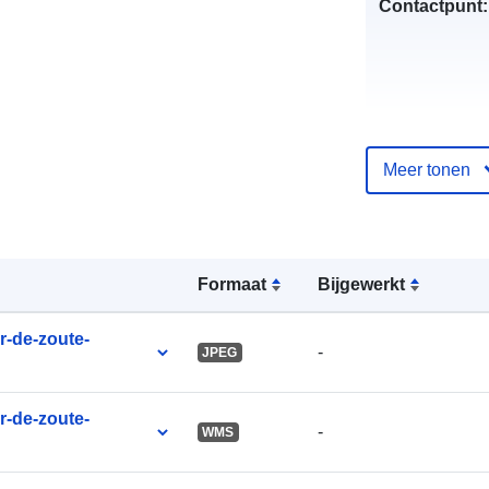
Contactpunt:
Meer tonen
Catalogusreg
:
Formaat
Bijgewerkt
uriRef:
r-de-zoute-
-
JPEG
r-de-zoute-
-
WMS