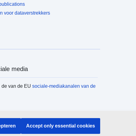
ublications
n voor dataverstrekkers
iale media
d de van de EU
sociale-mediakanalen van de
instellingen en -organen
pteren
Accept only essential cookies
en naar EU-instellingen en -organen