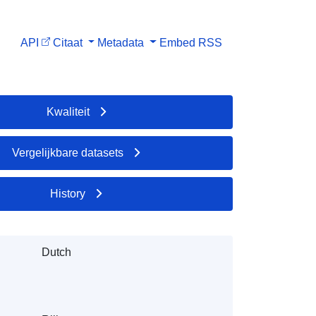
API
Citaat
Metadata
Embed
RSS
Kwaliteit
Vergelijkbare datasets
History
Dutch