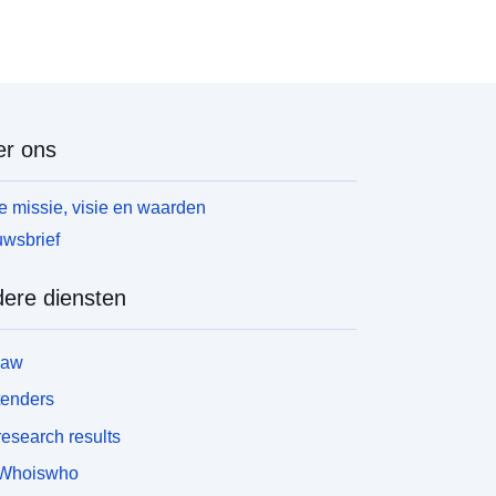
r ons
 missie, visie en waarden
wsbrief
ere diensten
law
tenders
esearch results
Whoiswho