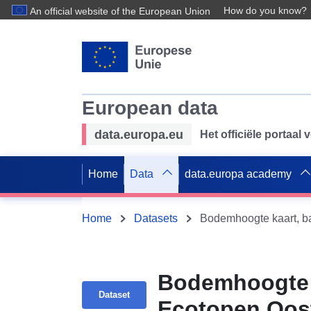
How do you know?
An official website of the European Union
European data
data.europa.eu
Het officiële portaal
Home
Data
data.europa academy
Home
Datasets
Bodemhoogte k
Dataset
Ecotopen Oos