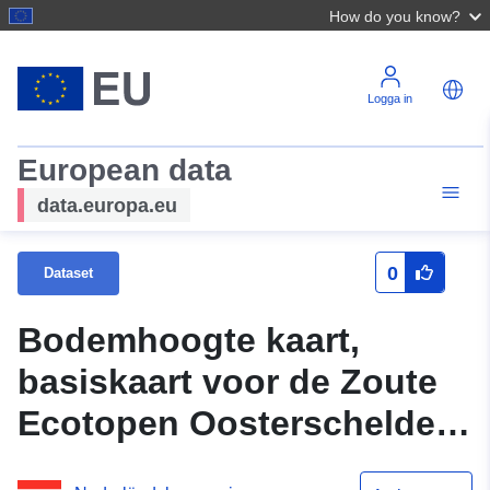
How do you know?
Logga in
European data
data.europa.eu
0
Dataset
Bodemhoogte kaart,
basiskaart voor de Zoute
Ecotopen Oosterschelde
2021