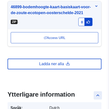
46899-bodemhoogte-kaart-basiskaart-voor-
de-zoute-ecotopen-oosterschelde-2021
-
ZIP
0
Access URL
Ladda ner alla
Ytterligare information
keyboard_arrow_up
Språk:
Dutch