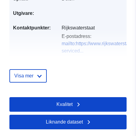
Utgivare:
Kontaktpunkter:
Rijkswaterstaat
E-postadress:
mailto:https://www.rijkswaterstaat.
serviced...
Katalogregister:
Läggs till i data.europa.eu:
28
July 2026
Visa mer
Uppdaterad på data.europa.eu:
29 July 2026
Kvalitet
uriRef:
http://data.europa.eu/88u/dataset/
bodemhoogte-kaart-basiskaart-voo
zoute-ecotopen-oosterschelde-20
Liknande dataset