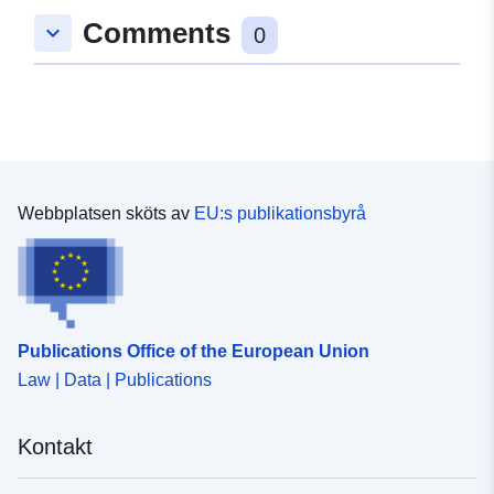
Comments
keyboard_arrow_down
0
Webbplatsen sköts av
EU:s publikationsbyrå
Publications Office of the European Union
Law | Data | Publications
Kontakt