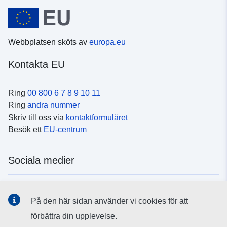
Webbplatsen sköts av
europa.eu
Kontakta EU
Ring
00 800 6 7 8 9 10 11
Ring
andra nummer
Skriv till oss via
kontaktformuläret
Besök ett
EU-centrum
Sociala medier
Hitta oss i
sociala medier
På den här sidan använder vi cookies för att
förbättra din upplevelse.
EU:s institutioner och organ