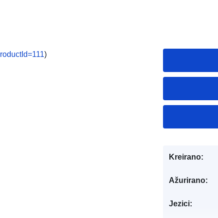
ProductId=111
)
Kreirano:
Ažurirano:
Jezici: