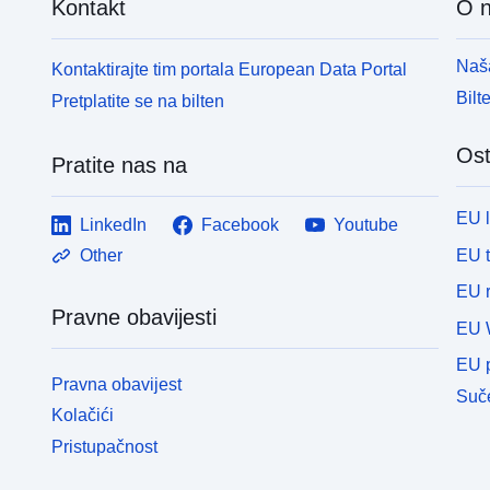
Kontakt
O 
Naša
Kontaktirajte tim portala European Data Portal
Bilt
Pretplatite se na bilten
Ost
Pratite nas na
EU 
LinkedIn
Facebook
Youtube
EU 
Other
EU r
Pravne obavijesti
EU 
EU p
Pravna obavijest
Suče
Kolačići
Pristupačnost