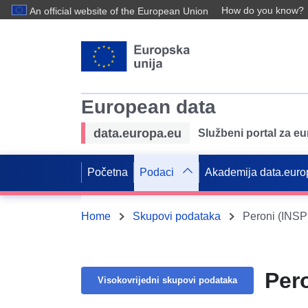
How do you know?
An official website of the European Union
European data
data.europa.eu
Službeni portal za e
Početna
Podaci
Akademija data.euro
Home
Skupovi podataka
Peroni (INSP
Per
Visokovrijedni skupovi podataka