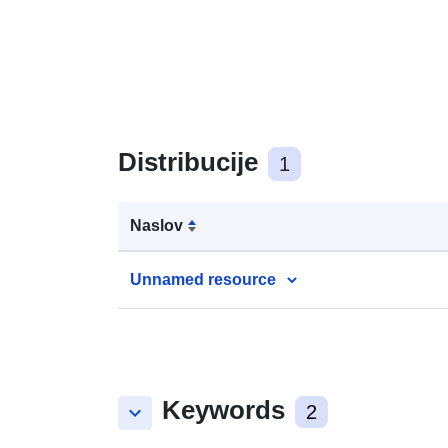
Distribucije
1
Naslov
Unnamed resource
Keywords
keyboard_arrow_down
2