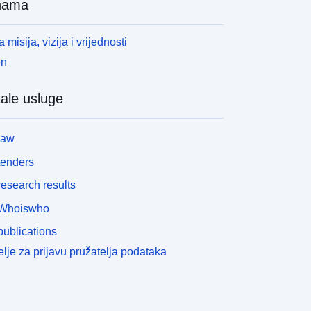
nama
 misija, vizija i vrijednosti
en
ale usluge
law
tenders
esearch results
Whoiswho
ublications
lje za prijavu pružatelja podataka