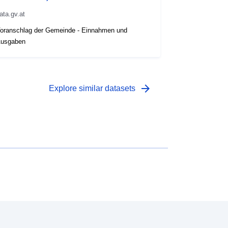
ata.gv.at
oranschlag der Gemeinde - Einnahmen und
usgaben
arrow_forward
Explore similar datasets