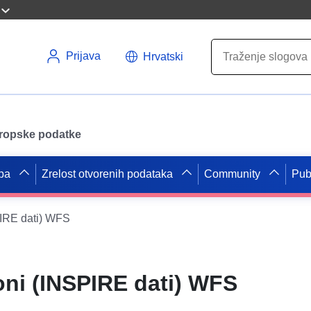
Prijava
Hrvatski
uropske podatke
pa
Zrelost otvorenih podataka
Community
Pub
IRE dati) WFS
oni (INSPIRE dati) WFS