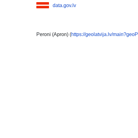
data.gov.lv
Peroni (Apron) (
https://geolatvija.lv/main?geo