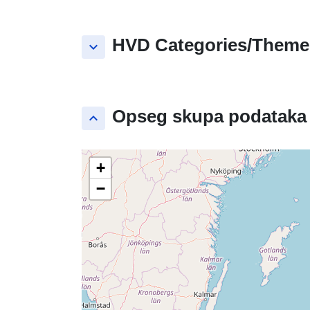
HVD Categories/Theme
keyboard_arrow_down
Opseg skupa podataka
keyboard_arrow_up
+
−