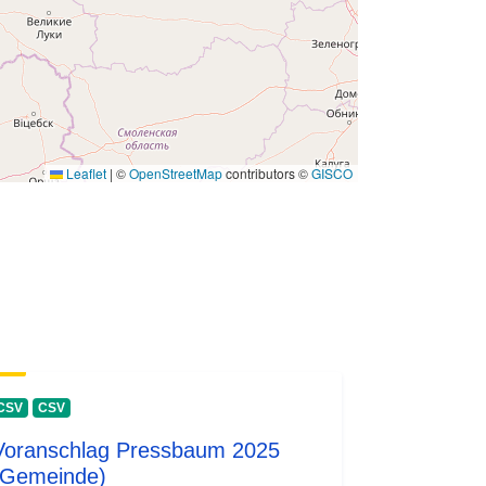
Leaflet
|
©
OpenStreetMap
contributors ©
GISCO
CSV
CSV
Voranschlag Pressbaum 2025
(Gemeinde)