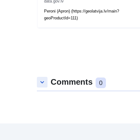
data.gov.lv
Peroni (Apron) (https://geolatvija.lv/main?
geoProductId=111)
Comments
keyboard_arrow_down
0