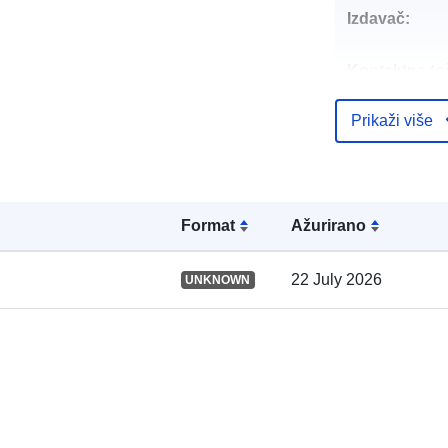
Izdavač:
Kontaktna to
Prikaži više
Kataloški
registar:
Formаt
Ažurirano
Prostorno:
22 July 2026
UNKNOWN
Identifikatori:
uriRef: