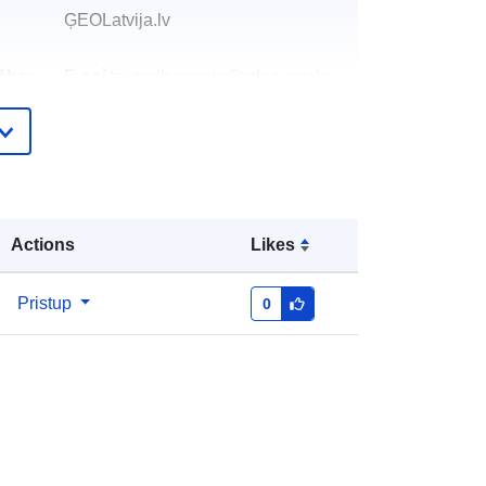
ĢEOLatvija.lv
čka:
E-pošta:
mailto:pasts@vdaa.gov.lv
Dodano u data.europa.eu:
28 July 2026
Ažurirano na temelju podataka.europa.eu:
29 July 2026
Actions
Likes
Koordinate:
[ [ 28.5, 55.6 ], [ 20.7,
55.6 ], [ 20.7, 58.1 ], [ 28.5, 58.1 ], [
28.5, 55.6 ] ]
Pristup
0
Tip:
Polygon
4697a178-dca5-46d0-8b0f-
54cc5968a0ad
http://data.europa.eu/88u/dataset/46