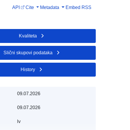
API
Cite
Metadata
Embed
RSS
Kvaliteta
Slični skupovi podataka
History
09.07.2026
09.07.2026
lv