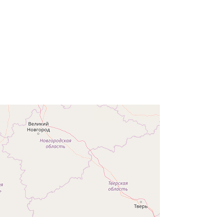
97a178-dca5-46d0-8b0f-
54cc5968a0ad