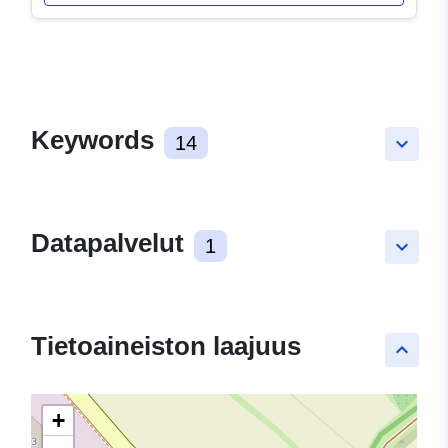
Keywords
14
keyboard_arrow_down
Datapalvelut
1
keyboard_arrow_down
Tietoaineiston laajuus
keyboard_arrow_up
+