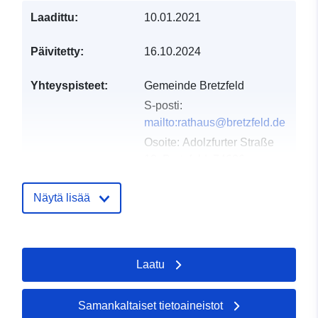
Laadittu:
10.01.2021
Päivitetty:
16.10.2024
Yhteyspisteet:
Gemeinde Bretzfeld
S-posti:
mailto:rathaus@bretzfeld.de
Osoite:
Adolzfurter Straße
12, Bretzfeld, 74626,
Deutschland
URL-osoite:
Näytä lisää
http://www.bretzfeld.de
Luetteloluetteloa
Lisätty dataan.europa.eu:
24
Laatu
koskeva rekisteri:
January 2026
Päivitetty data.europa.eu:
24
July 2026
Samankaltaiset tietoaineistot