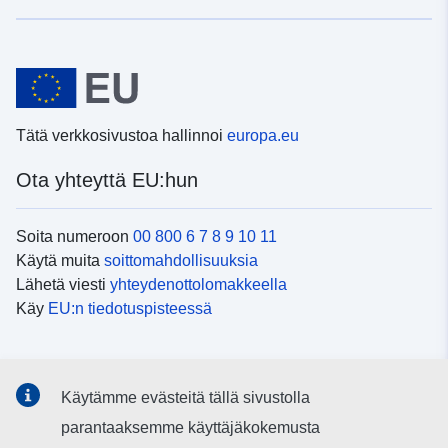
Tätä verkkosivustoa hallinnoi
europa.eu
Ota yhteyttä EU:hun
Soita numeroon
00 800 6 7 8 9 10 11
Käytä muita
soittomahdollisuuksia
Lähetä viesti
yhteydenottolomakkeella
Käy
EU:n tiedotuspisteessä
Sosiaalinen media
Käytämme evästeitä tällä sivustolla
EU
sosiaalisessa mediassa
parantaaksemme käyttäjäkokemusta