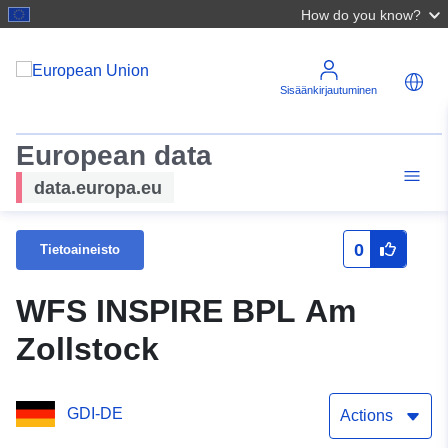
How do you know?
Sisäänkirjautuminen
European data
data.europa.eu
0
Tietoaineisto
WFS INSPIRE BPL Am
Zollstock
GDI-DE
Actions