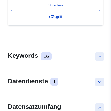
Vorschau
Zugriff
Keywords
16
keyboard_arrow_down
Datendienste
1
keyboard_arrow_down
Datensatzumfang
keyboard_arrow_up