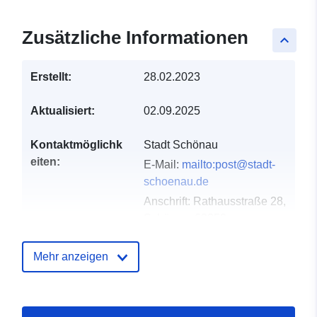
Zusätzliche Informationen
keyboard_arrow_up
Erstellt:
28.02.2023
Aktualisiert:
02.09.2025
Kontaktmöglichk
Stadt Schönau
eiten:
E-Mail:
mailto:post@stadt-
schoenau.de
Anschrift:
Rathausstraße 28,
Schönau, 69250,
Deutschland
URL:
http://www.stadt-
Mehr anzeigen
schoenau.de
Verzeichnis der
Zu data.europa.eu hinzugefügt: