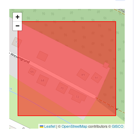
+
−
Leaflet
|
©
OpenStreetMap
contributors ©
GISCO