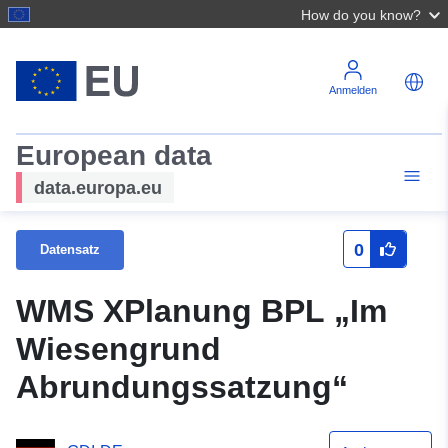
How do you know?
Anmelden
European data
data.europa.eu
0
Datensatz
WMS XPlanung BPL „Im
Wiesengrund
Abrundungssatzung“