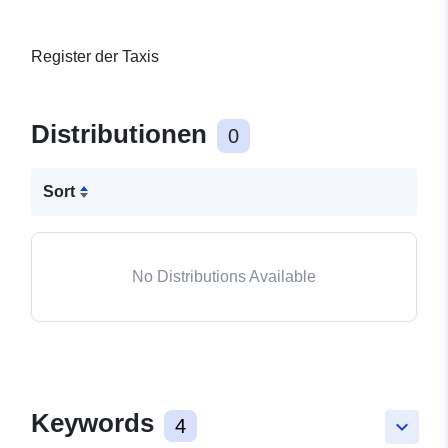
Register der Taxis
Distributionen
0
Sort
No Distributions Available
Keywords
4
keyboard_arrow_down