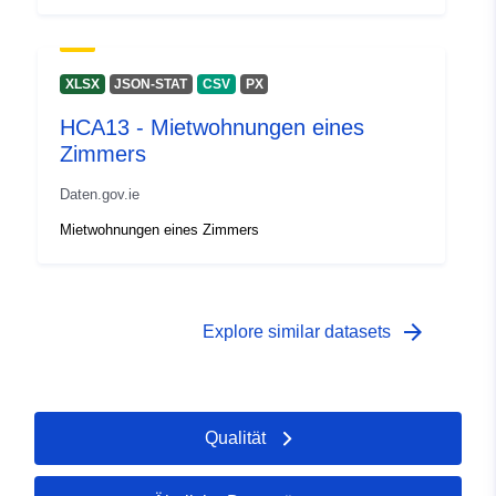
XLSX
JSON-STAT
CSV
PX
HCA13 - Mietwohnungen eines
Zimmers
Daten.gov.ie
Mietwohnungen eines Zimmers
arrow_forward
Explore similar datasets
Qualität