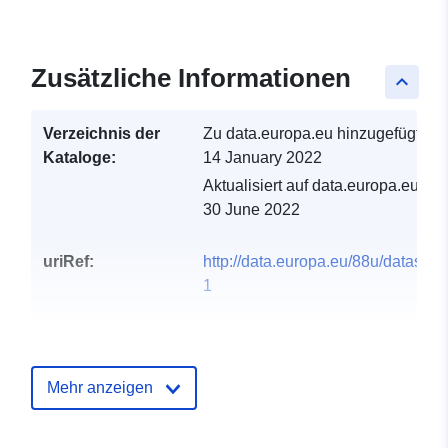
Zusätzliche Informationen
keyboard_arrow_up
Verzeichnis der
Zu data.europa.eu hinzugefügt:
Kataloge:
14 January 2022
Aktualisiert auf data.europa.eu:
30 June 2022
uriRef:
http://data.europa.eu/88u/dataset/
1
Mehr anzeigen