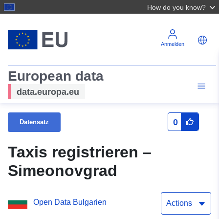
How do you know?
Anmelden
European data
data.europa.eu
0
Datensatz
Taxis registrieren –
Simeonovgrad
Open Data Bulgarien
Actions