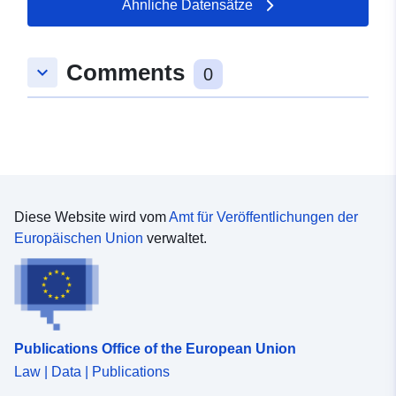
Ähnliche Datensätze
Comments
keyboard_arrow_down
0
Diese Website wird vom
Amt für Veröffentlichungen der
Europäischen Union
verwaltet.
Publications Office of the European Union
Law | Data | Publications