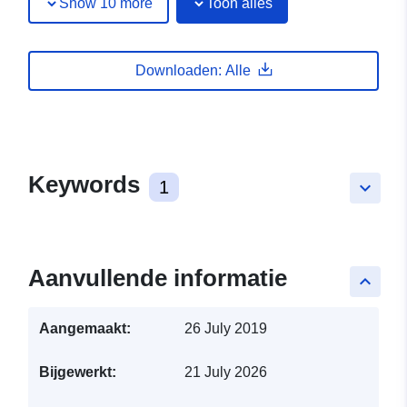
Show 10 more
Toon alles
Downloaden: Alle
Keywords
1
keyboard_arrow_down
Aanvullende informatie
keyboard_arrow_up
Aangemaakt:
26 July 2019
Bijgewerkt:
21 July 2026