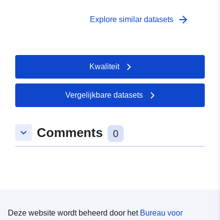
arrow_forward
Explore similar datasets
Kwaliteit
Vergelijkbare datasets
Comments
keyboard_arrow_down
0
Deze website wordt beheerd door het
Bureau voor