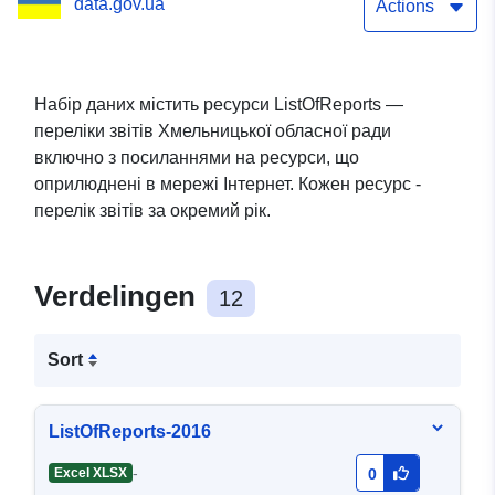
data.gov.ua
ради
Actions
Набір даних містить ресурси ListOfReports —
переліки звітів Хмельницької обласної ради
включно з посиланнями на ресурси, що
оприлюднені в мережі Інтернет. Кожен ресурс -
перелік звітів за окремий рік.
Verdelingen
12
Sort
ListOfReports-2016
-
Excel XLSX
0