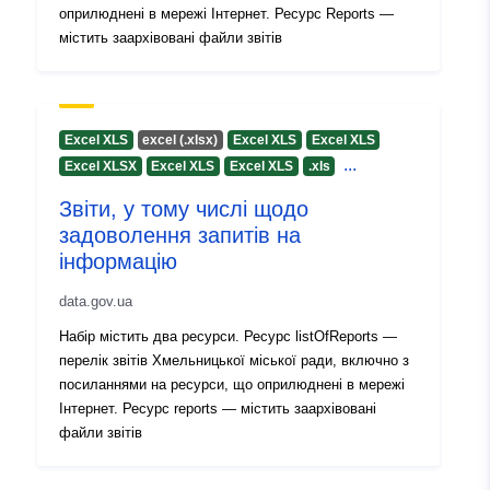
оприлюднені в мережі Інтернет. Ресурс Reports —
містить заархівовані файли звітів
Excel XLS
excel (.xlsx)
Excel XLS
Excel XLS
...
Excel XLSX
Excel XLS
Excel XLS
.xls
Звіти, у тому числі щодо
задоволення запитів на
інформацію
data.gov.ua
Набір містить два ресурси. Ресурс listOfReports —
перелік звітів Хмельницької міської ради, включно з
посиланнями на ресурси, що оприлюднені в мережі
Інтернет. Ресурс reports — містить заархівовані
файли звітів