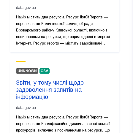
data.gov.ua
uriRef:
http://data.europa.eu/88u/dataset/
Набір містить два ресурси. Ресурс listOfReports —
297b-4aaf-b307-60b08ae9874d
перелік звітів Калинівської селищної ради
Броварського району Київської області, включно з
Versie-informatie:
1.0
посиланнями на ресурси, що оприлюднені в мережі
Інтернет. Ресурс reports — містить заархівовані
файли звітів
UNKNOWN
CSV
Звіти, у тому числі щодо
задоволення запитів на
інформацію
data.gov.ua
Набір містить два ресурси. Ресурс listOfReports —
перелік звітів Кваліфікаційно-дисциплінарної комісії
прокурорів, включно з посиланнями на ресурси, що