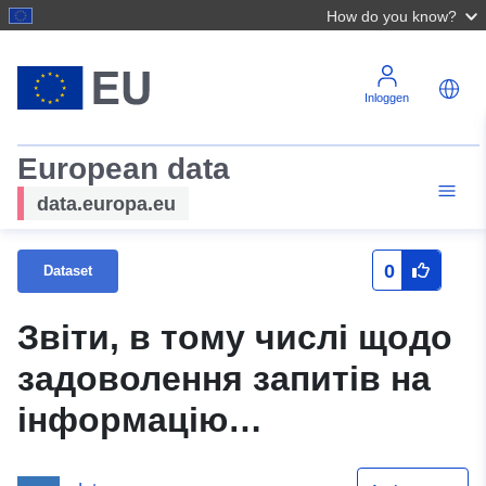
How do you know?
Inloggen
European data
data.europa.eu
0
Dataset
Звіти, в тому числі щодо
задоволення запитів на
інформацію
Хмельницької обласної