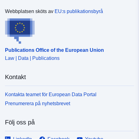
53.6 ], [ 14.9049, 53.6 ], [
Webbplatsen sköts av
EU:s publikationsbyrå
14.9049, 51.3 ], [ 10.8978,
51.3 ], [ 10.8978, 53.6 ] ]
Typ:
Polygon
Identifierare:
48086e20-e4ec-40f5-8647-
Publications Office of the European Union
bb09fbfa99df
Law | Data | Publications
uriRef:
http://data.europa.eu/88u/dataset
e4ec-40f5-8647-bb09fbfa99df
Kontakt
Periodisering:
irregular
Kontakta teamet för European Data Portal
Prenumerera på nyhetsbrevet
Följ oss på