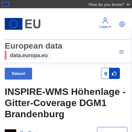
How do you know?
Logga in
European data
data.europa.eu
0
Dataset
INSPIRE-WMS Höhenlage -
Gitter-Coverage DGM1
Brandenburg