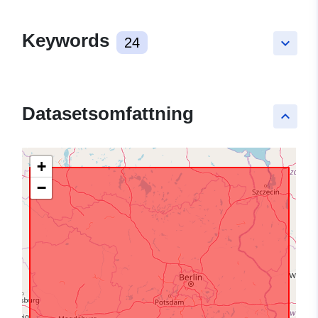
Keywords
24
keyboard_arrow_down
Datasetsomfattning
keyboard_arrow_up
+
−