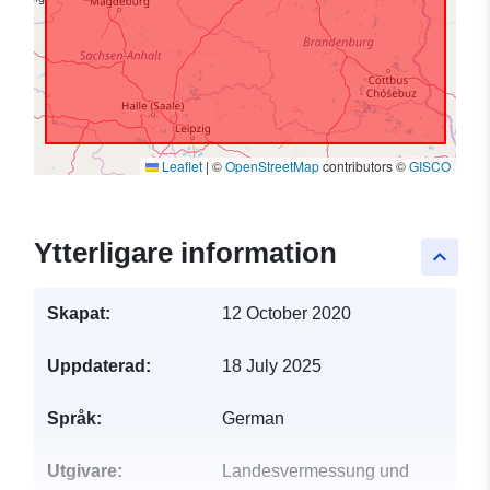
Leaflet
|
©
OpenStreetMap
contributors ©
GISCO
Ytterligare information
keyboard_arrow_up
Skapat:
12 October 2020
Uppdaterad:
18 July 2025
Språk:
German
Utgivare:
Landesvermessung und