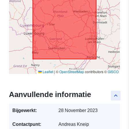
Leaflet
|
©
OpenStreetMap
contributors ©
GISCO
Aanvullende informatie
keyboard_arrow_up
Bijgewerkt:
28 November 2023
Contactpunt:
Andreas Kneip