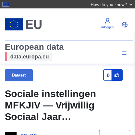
How do you know?
Inloggen
European data
data.europa.eu
0
Dataset
Sociale instellingen
MFKJIV — Vrijwillig
Sociaal Jaar
(Contactpersoon) — OGC