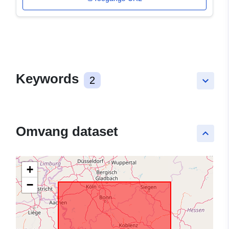
Keywords
2
keyboard_arrow_down
Omvang dataset
keyboard_arrow_up
+
−