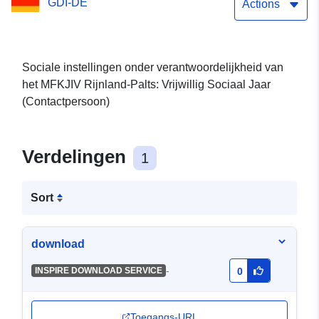
GDI-DE
API Functies
Actions
Sociale instellingen onder verantwoordelijkheid van
het MFKJIV Rijnland-Palts: Vrijwillig Sociaal Jaar
(Contactpersoon)
Verdelingen
1
Sort
download
-
INSPIRE DOWNLOAD SERVICE
0
Toegangs-URL