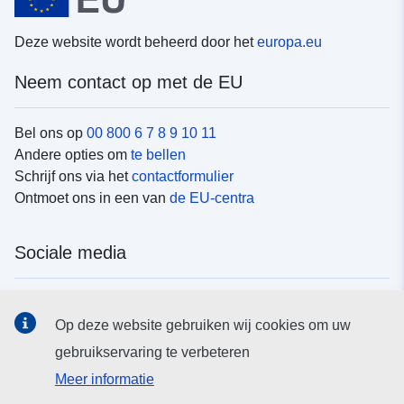
Deze website wordt beheerd door het
europa.eu
Neem contact op met de EU
Bel ons op
00 800 6 7 8 9 10 11
Andere opties om
te bellen
Schrijf ons via het
contactformulier
Ontmoet ons in een van
de EU-centra
Sociale media
Vind de van de EU
sociale-mediakanalen van de EU
Op deze website gebruiken wij cookies om uw
gebruikservaring te verbeteren
EU-instellingen en -organen
Meer informatie